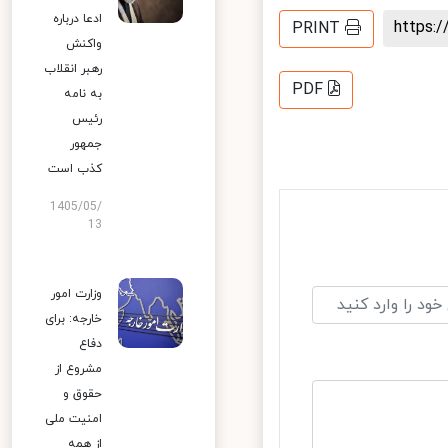
ادعا درباره
https
PRINT
واکنش
رهبر انقلاب
PDF
به نامه
رئیس
جمهور
کذب است
1405/05/
13
وزارت امور
خارجه: برای
دفاع
مشروع از
حقوق و
امنیت ملی
از همه