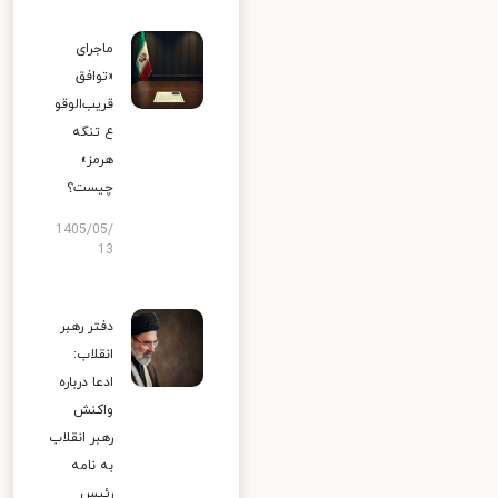
ماجرای
«توافق
قریب‌الوقو
ع تنگه
هرمز»
چیست؟
1405/05/
13
دفتر رهبر
انقلاب:
ادعا درباره
واکنش
رهبر انقلاب
به نامه
رئیس