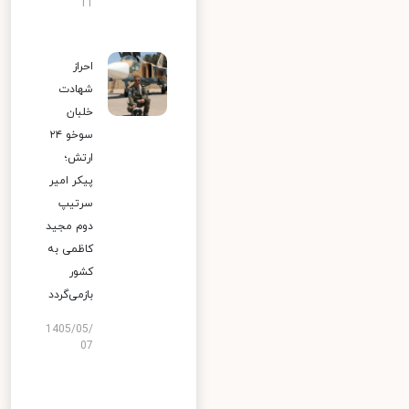
11
احراز
شهادت
خلبان
سوخو ۲۴
ارتش؛
پیکر امیر
سرتیپ
دوم مجید
کاظمی به
کشور
بازمی‌گردد
1405/05/
07