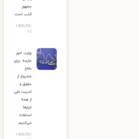
جمهور
کذب است
1405/05/
13
وزارت امور
خارجه: برای
دفاع
مشروع از
حقوق و
امنیت ملی
از همه
ابزارها
استفاده
می‌کنیم
1405/05/