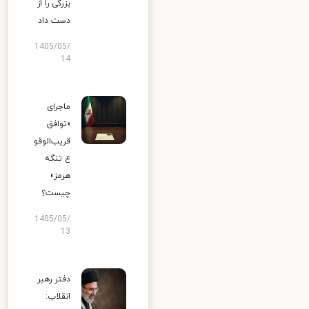
بزرگی را از
دست داد
1405/05/
14
ماجرای
«توافق
قریب‌الوقو
ع تنگه
هرمز»
چیست؟
1405/05/
13
دفتر رهبر
انقلاب: