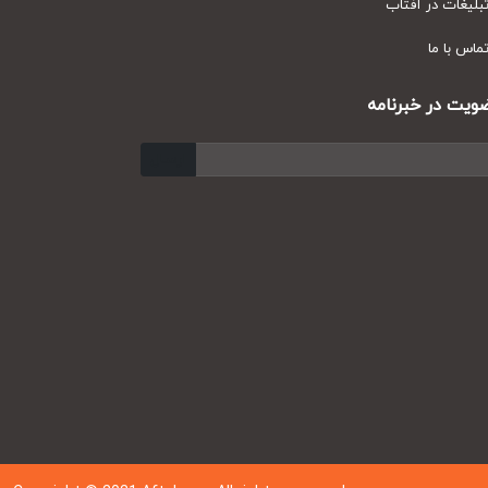
یغات در آفتاب
س با ما
ت در خبرنامه
ارسال