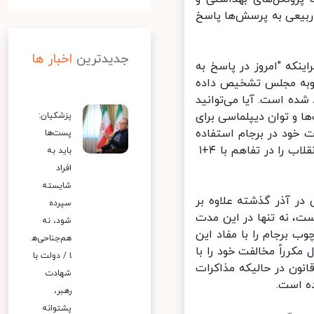
بیعی به پرسش‌ها پاسخ
جدیدترین
اخبار ها
نکه "امروز در پاسخ به
وبه مجلس تشخیص داده
ده است. آیا می‌توانید
 و توان دیپلماسی برای
پزشکیان:
ود در برجام استفاده
پست‌ها
کرده و تا آخرین سرحد امکان خطوط قرمز تعیین شده از سوی رهبر معظم انقلاب را در تفاهم با ۴+۱
باید به
افراد
شایسته
ر آذر گذشته علاوه بر
سپرده
ست، نه تنها در این مدت
شود، نه
 برجام را با مفاد این
هم‌جناحی‌ه
کرراً مخالفت خود را با
ا / دولت با
ون در حالیکه مذاکرات
شهادت
 است.
رهبر،
پشتوانه