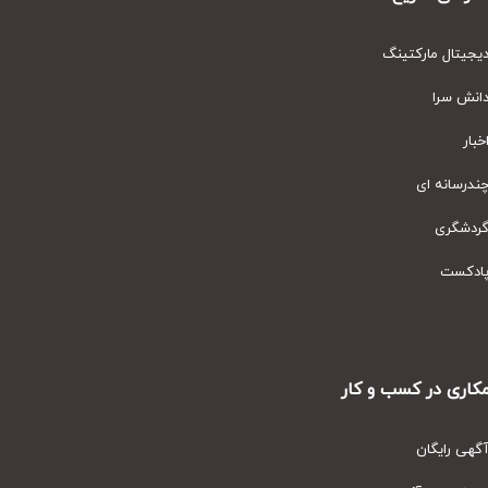
یتال مارکتینگ
نش سرا
ار
رسانه ای
دشگری
دکست
ری در کسب و کار
ی رایگان