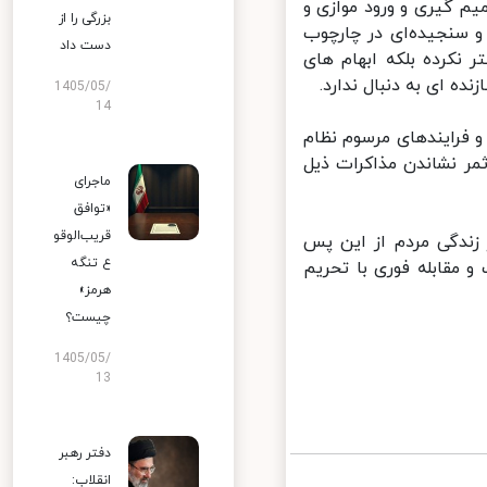
م گیری و ورود موازی و
بزرگی را از
سنجیده‌ای در چارچوب
دست داد
کرده بلکه ابهام های
ه ای به دنبال ندارد.
1405/05/
14
 فرایندهای مرسوم نظام
مر نشاندن مذاکرات ذیل
ماجرای
«توافق
قریب‌الوقو
زندگی مردم از این پس
ع تنگه
مقابله فوری با تحریم
هرمز»
چیست؟
1405/05/
13
دفتر رهبر
انقلاب: