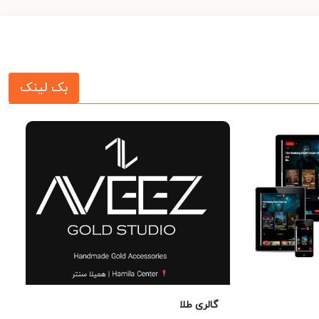
بک لینک
گالری طلا