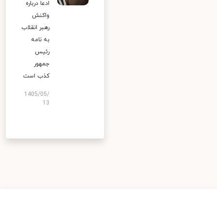
ادعا درباره
واکنش
رهبر انقلاب
به نامه
رئیس
جمهور
کذب است
1405/05/
13