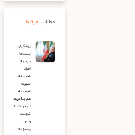
مطالب
مرتبط
پزشکیان:
پست‌ها
باید به
افراد
شایسته
سپرده
شود، نه
هم‌جناحی‌ه
ا / دولت با
شهادت
رهبر،
پشتوانه