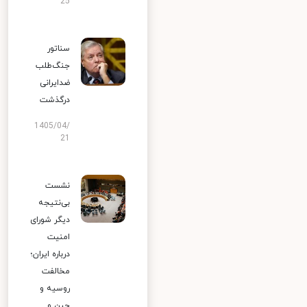
25
سناتور
جنگ‌طلب
ضدایرانی
درگذشت
1405/04/
21
نشست
بی‌نتیجه
دیگر شورای
امنیت
درباره ایران؛
مخالفت
روسیه و
چین و