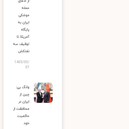
از ادعای
حمله
موشکی
ایران به
پایگاه
آمریکا تا
توقیف سه
نفتکش
1405/05/
07
وانگ یی:
چین از
ایران در
محافظت از
حاکمیت
خود