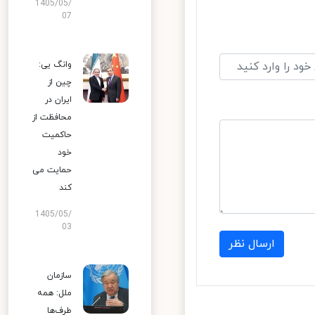
1405/05/
07
وانگ یی:
چین از
ایران در
محافظت از
حاکمیت
خود
حمایت می
کند
1405/05/
03
ارسال نظر
سازمان
ملل: همه
طرف‌ها