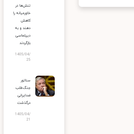
تنش‌ها در
خاورمیانه را
کاهش
دهند و به
دیپلماسی
بازگردند
1405/04/
25
سناتور
جنگ‌طلب
ضدایرانی
درگذشت
1405/04/
21