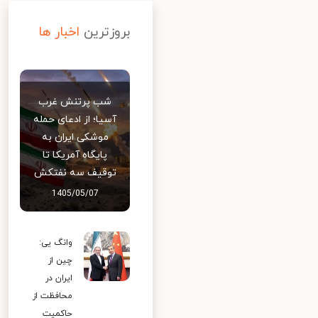
بروزترین
اخبار ها
شب پرتنش غرب
آسیا؛ از ادعای حمله
موشکی ایران به
پایگاه آمریکا تا
توقیف سه نفتکش
1405/05/07
وانگ یی:
چین از
ایران در
محافظت از
حاکمیت