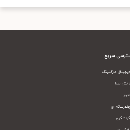
رسی سریع
یتال مارکتینگ
نش سرا
ار
رسانه ای
دشگری