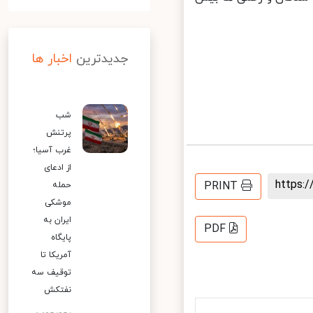
جدیدترین
اخبار ها
شب
پرتنش
غرب آسیا؛
از ادعای
https
PRINT
حمله
موشکی
ایران به
PDF
پایگاه
آمریکا تا
توقیف سه
نفتکش