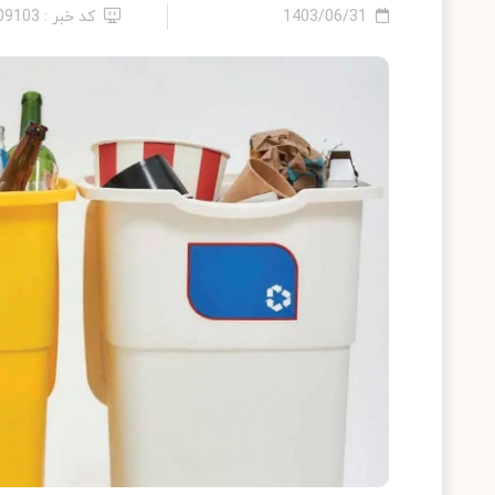
1403/06/31
کد خبر : 2409103