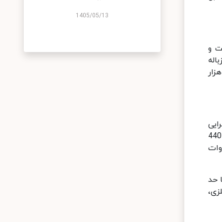
1405/05/13
ت و
د. برای نمونه، هر یک سال حدود 35 کیلو زباله
ولید می‌کند. اگر پلاستیک‌ها بازیافت شوند، یک شهر با جمعیت 100 هزار نفر می‌تواند در مصرف 12 هزار
ایی
سازی این طرح از نظر اقتصادی در دراز مدت به نفع جامعه است. برای مثال، برای تولید کردن یک تن کاغذ به 15 درخت، 440
د یک تن کاغذ بازیافتی به 1800 لیتر آب و 2700 کیلووات
 حد
زی،