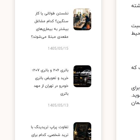
شته
نشستن طولانی یا کار
سنگین؟ کدام مشاغل
سبت
بیشتر به بیماری‌های
حیط
مقعدی مبتلا می‌شوند؟
1405/05/15
 که
باتری ۲۰۶ و باتری ۲۰۷؛
خرید و تعویض باتری
خودرو در تهران از مهد
رای
باتری
ید.
مان
1405/05/13
تفاوت پراپ تریدینگ با
ترید شخصی، کدام برای