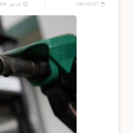
1401/07/27
کد خبر : 204