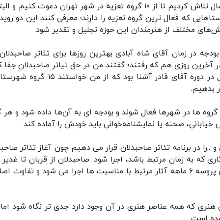
دبیر دوازدهمین رویداد تئاتر صاحبدلان بیان کرد: امسال تلاش کردیم تا از ۱۰ گروه تعزیه در شهر تهران دعوت کنیم 
استیم تا روستاهایی که فعال ترین گروه تعزیه را دارند؛ معرفی کنند این دو رویدا
ش‌های مختلف از هنرمندان این حوزه تجلیل و تقدیر شود.
 بودجه در زمان آقای شاه آبادی بهترین روزها برای تئاتر صاحبدلان 
ر آخرین روزی هم که رفتند؛ گفتند من در حق تیاتر صاحبدلان جفا ک
و دلم می‌خواهد یک اتفاق خوب بیافتد و همان سال در دوره آقای قادر آشنا بود که از من خو
ر بدهیم.
روه ها در شهرها فعال شوند و بودجه ای به آن‌ها داده شود و هر گ
خیابانی، صحنه یا نمایشنامه‌خوانی باید خودش را آماده کند.
 ..را در برنامه تئاتر صاحبدلان قرار می دهیم چون آغاز تئاتر صاحبد
ری که به زمان مرتبط باشد، اجرا شود. صاحبدلان از قربان تا غدیر آ
می شود و در دی ماه با فاطمیه تمام می شود. در این پروسه ۶ ماهه آثار مرتبط با مناسبت ها اجرا می شود و تفاوت 
ن هنری که همه عناصر هنری در آن وجود دارد جدی تر نگاه شود اما 
ده است.