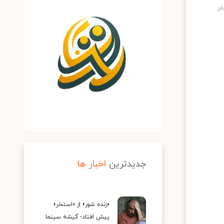
جدیدترین
اخبار ها
«زنده شور» از «استخر»
پیش افتاد؛ گیشه سینما