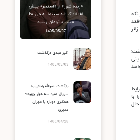
«زنده شور» از «استخر» پیش
نکه
افتاد؛ گیشه سینما به مرز ۶۰
فتد
میلیارد تومان رسید
انر
1405/05/07
فت:
اکبر عبدی درگذشت
و البته ۸ نوع نمایش دینی
1405/05/03
اهد
بازگشت نصرالله رادش به
ایط
سریال «مرد سه هزار چهره»؛
 با
همکاری دوباره با مهران
حال
مدیری
1405/04/28