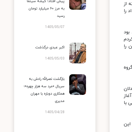
پیش افتاد؛ گیشه سینما
و البته از
به مرز ۶۰ میلیارد تومان
د را
رسید
1405/05/07
بود
ردم
استند ۱۵ گروه شهرستان را
اکبر عبدی درگذشت
1405/05/03
روه
بازگشت نصرالله رادش به
سریال «مرد سه هزار چهره»؛
لان
همکاری دوباره با مهران
غاز
مدیری
اصلی با
1405/04/28
این