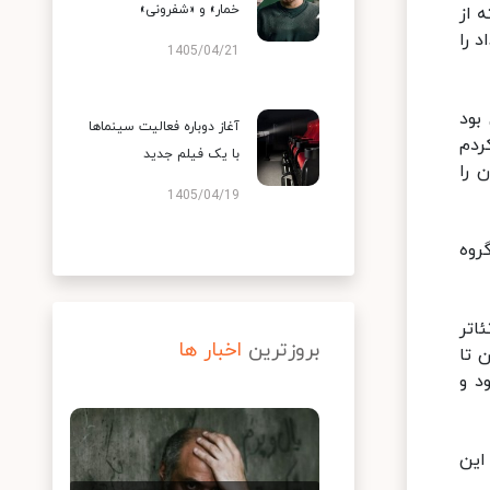
خمار» و «شفرونی»
و البته از
د را
1405/04/21
بود
آغاز دوباره فعالیت سینماها
ردم
با یک فیلم جدید
استند ۱۵ گروه شهرستان را
1405/04/19
روه
اتر
بروزترین
اخبار ها
 تا
 می شود و
این