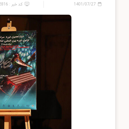
1401/07/27
کد خبر : 12816