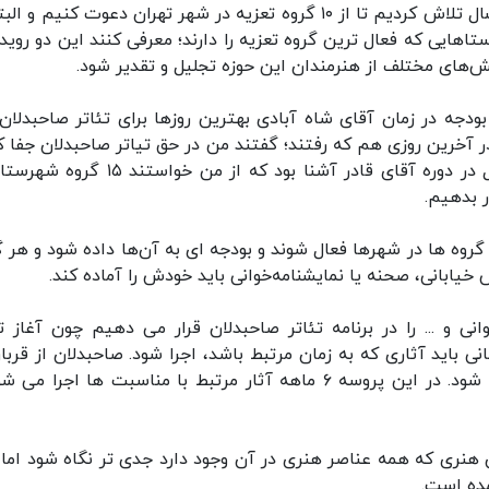
دبیر دوازدهمین رویداد تئاتر صاحبدلان بیان کرد: امسال تلاش کردیم تا از ۱۰ گروه تعزیه در شهر تهران دعوت کنیم 
استیم تا روستاهایی که فعال ترین گروه تعزیه را دارند؛ معرفی کنند این دو رویدا
ش‌های مختلف از هنرمندان این حوزه تجلیل و تقدیر شود.
 بودجه در زمان آقای شاه آبادی بهترین روزها برای تئاتر صاحبدلان 
ر آخرین روزی هم که رفتند؛ گفتند من در حق تیاتر صاحبدلان جفا ک
و دلم می‌خواهد یک اتفاق خوب بیافتد و همان سال در دوره آقای قادر آشنا بود که از من خو
ر بدهیم.
روه ها در شهرها فعال شوند و بودجه ای به آن‌ها داده شود و هر گ
خیابانی، صحنه یا نمایشنامه‌خوانی باید خودش را آماده کند.
ی و ... را در برنامه تئاتر صاحبدلان قرار می دهیم چون آغاز تئ
ی باید آثاری که به زمان مرتبط باشد، اجرا شود. صاحبدلان از قربان
غدیر آغاز می شود و در دی ماه با فاطمیه تمام می شود. در این پروسه ۶ ماهه آثار مرتبط با مناسبت ها اجرا
ن هنری که همه عناصر هنری در آن وجود دارد جدی تر نگاه شود اما 
ده است.