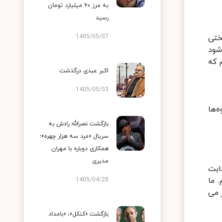
به مرز ۶۰ میلیارد تومان
رسید
ختی
1405/05/07
شود
 که
اکبر عبدی درگذشت
1405/05/03
روه‌ها
بازگشت نصرالله رادش به
سریال «مرد سه هزار چهره»؛
همکاری دوباره با مهران
مدیری
ابت
 ما
1405/04/28
 می
بازگشت «کنکل»، «بامداد