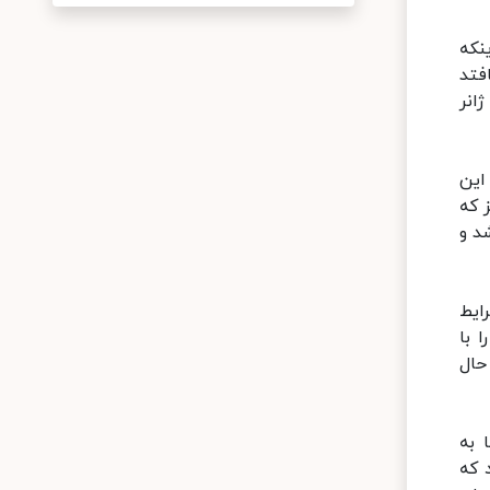
نکه
فتد
انر
این
 نمایش دینی نیز که
د و
ایط
 با
حال
 به
ته می شود که