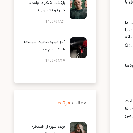
 با
بازگشت «کنکل»، «بامداد
خمار» و «شفرونی»
1405/04/21
 ما
 با
انه
آغاز دوباره فعالیت سینماها
بین
با یک فیلم جدید
1405/04/19
روه‌ها
ابت
مطالب
مرتبط
 ما
 می
«زنده شور» از «استخر»