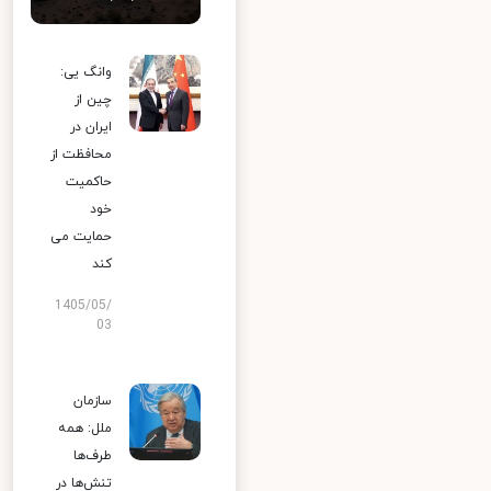
وانگ یی:
چین از
ایران در
محافظت از
حاکمیت
خود
حمایت می
کند
1405/05/
03
سازمان
ملل: همه
طرف‌ها
تنش‌ها در