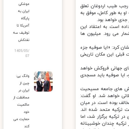
موشکی
رجب طیب اردوغان تعلق
ایران به
به طور کامل، موفق به
پایگاه
ی خواهد بود.
آمریکا تا
 است. به اعتقاد این
ر می رود. میلیون ها
توقیف سه
نفتکش
نشان کرد: «ایا صوفیه جزء
1405/05/
قبلی این مکان تاریخی
07
ای جهانی فروکش خواهد
، ایا صوفیه باید مسجدی
وانگ یی:
چین از
نش های جامعه مسیحیت
ایران در
 خواهد شد. او گفت:
محافظت از
لف بوده است. در میان
حاکمیت
 ترکیه متحد شده اند.
خود
 ریاست جمهوری و پارلمان در سال 2018 میلادی در ترکیه برگزار شد، اما
حمایت می
رکیه چندان خوشبینانه
کند