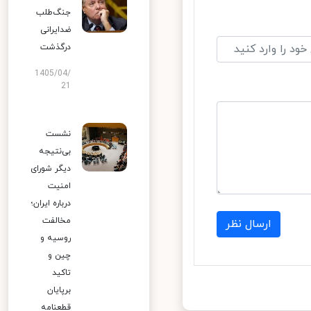
جنگ‌طلب
ضدایرانی
درگذشت
1405/04/
21
نشست
بی‌نتیجه
دیگر شورای
امنیت
درباره ایران؛
مخالفت
ارسال نظر
روسیه و
چین و
تاکید
برپایان
قطعنامه