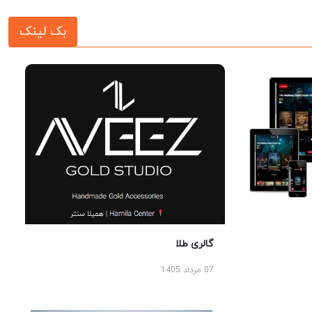
بک لینک
گالری طلا
07 مرداد 1405