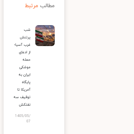
مطالب
مرتبط
شب
پرتنش
غرب آسیا؛
از ادعای
حمله
موشکی
ایران به
پایگاه
آمریکا تا
توقیف سه
نفتکش
1405/05/
07