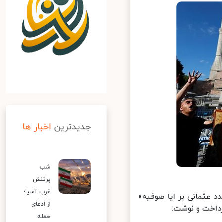
جدیدترین
اخبار ها
شب
پرتنش
غرب آسیا؛
عثمانی بر ایا صوفیه»
از ادعای
اخت و نوشت:
حمله