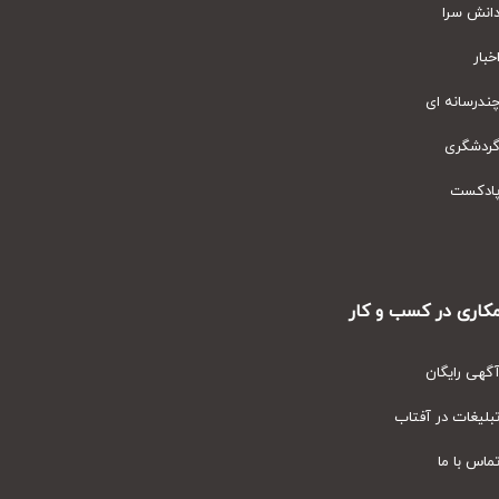
نش سرا
ار
رسانه ای
دشگری
دکست
ری در کسب و کار
ی رایگان
یغات در آفتاب
س با ما