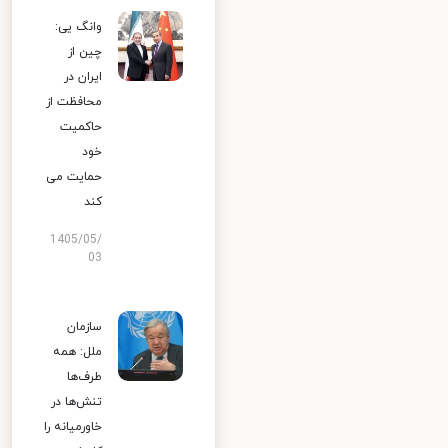
وانگ یی:
چین از
ایران در
محافظت از
حاکمیت
خود
حمایت می
کند
1405/05/
03
سازمان
ملل: همه
طرف‌ها
تنش‌ها در
خاورمیانه را