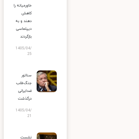
خاورمیانه را
کاهش
دهند و به
دیپلماسی
بازگردند
1405/04/
25
سناتور
جنگ‌طلب
ضدایرانی
درگذشت
1405/04/
21
نشست