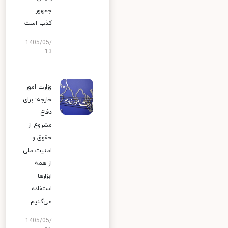
جمهور
کذب است
1405/05/
13
وزارت امور
خارجه: برای
دفاع
مشروع از
حقوق و
امنیت ملی
از همه
ابزارها
استفاده
می‌کنیم
1405/05/