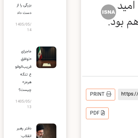
بزرگی را از
دست داد
1405/05/
14
ماجرای
«توافق
قریب‌الوقو
ع تنگه
هرمز»
چیست؟
https
PRINT
1405/05/
13
PDF
دفتر رهبر
انقلاب: