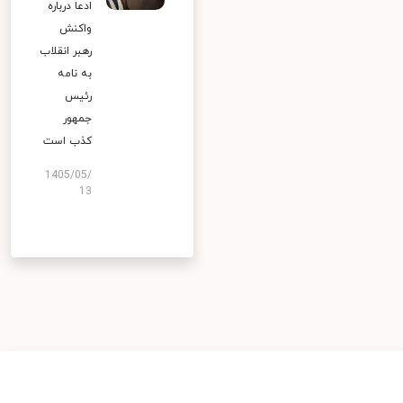
ادعا درباره
واکنش
رهبر انقلاب
به نامه
رئیس
جمهور
کذب است
1405/05/
13