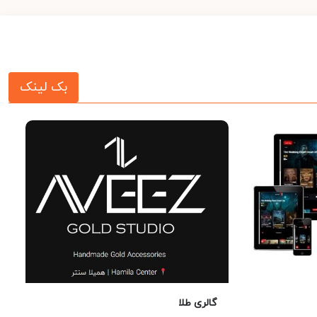
بک لینک
گالری طلا