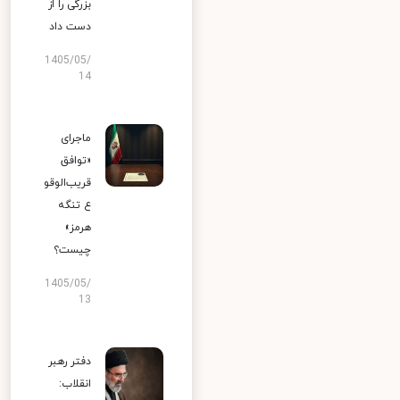
بزرگی را از
دست داد
1405/05/
14
ماجرای
«توافق
قریب‌الوقو
ع تنگه
هرمز»
چیست؟
1405/05/
13
دفتر رهبر
انقلاب: