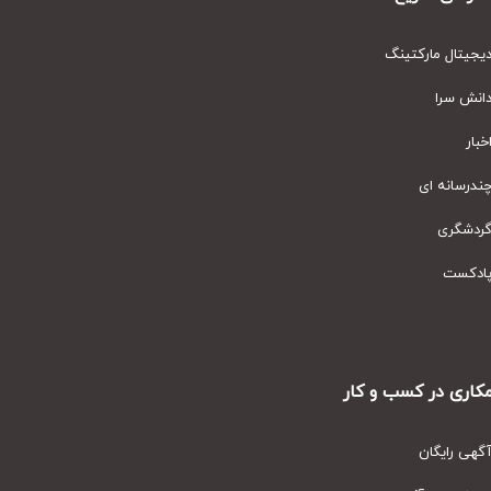
یتال مارکتینگ
نش سرا
ار
رسانه ای
دشگری
دکست
ری در کسب و کار
ی رایگان