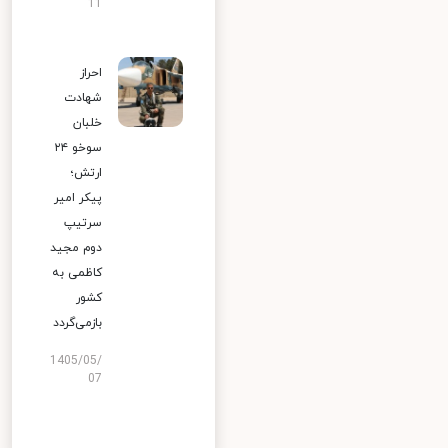
11
احراز
شهادت
خلبان
سوخو ۲۴
ارتش؛
پیکر امیر
سرتیپ
دوم مجید
کاظمی به
کشور
بازمی‌گردد
1405/05/
07