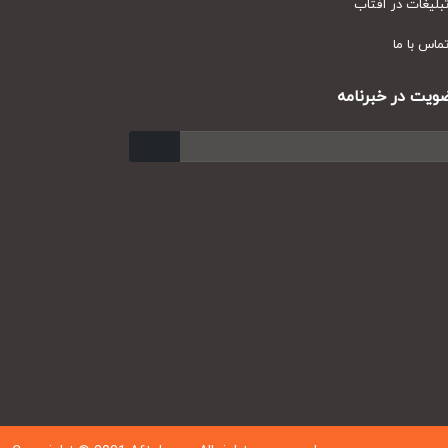
یغات در آفتاب
س با ما
ت در خبرنامه
ارسال