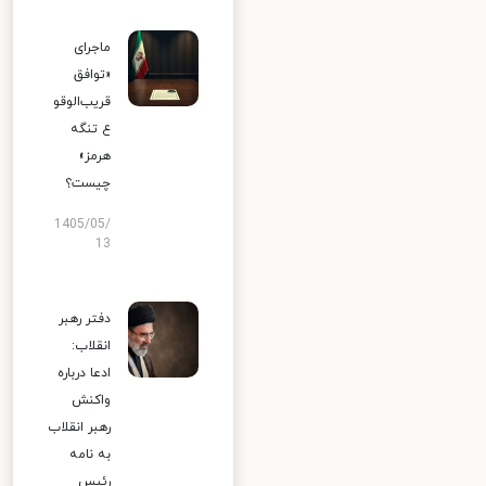
ماجرای
«توافق
قریب‌الوقو
ع تنگه
هرمز»
چیست؟
1405/05/
13
دفتر رهبر
انقلاب:
ادعا درباره
واکنش
رهبر انقلاب
به نامه
رئیس