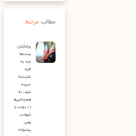
مطالب
مرتبط
پزشکیان:
پست‌ها
باید به
افراد
شایسته
سپرده
شود، نه
هم‌جناحی‌ه
ا / دولت با
شهادت
رهبر،
پشتوانه