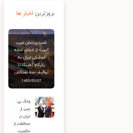
بروزترین
اخبار ها
شب پرتنش غرب
آسیا؛ از ادعای حمله
موشکی ایران به
پایگاه آمریکا تا
توقیف سه نفتکش
1405/05/07
وانگ یی:
چین از
ایران در
محافظت از
حاکمیت