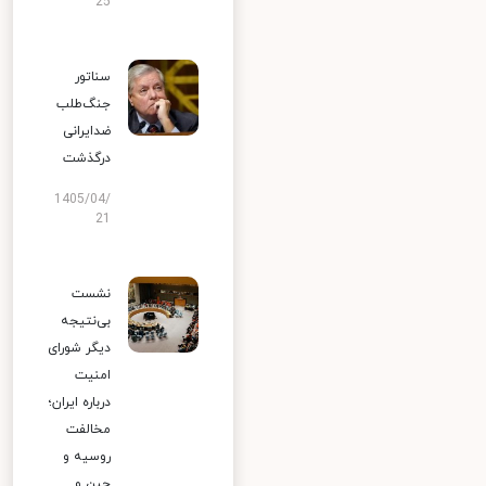
25
سناتور
جنگ‌طلب
ضدایرانی
درگذشت
1405/04/
21
نشست
بی‌نتیجه
دیگر شورای
امنیت
درباره ایران؛
مخالفت
روسیه و
چین و