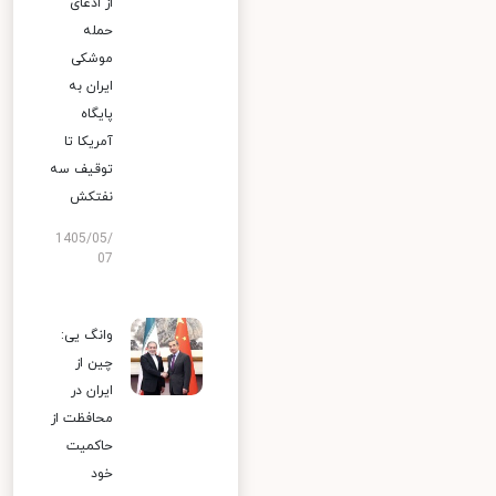
از ادعای
حمله
موشکی
ایران به
پایگاه
آمریکا تا
توقیف سه
نفتکش
1405/05/
07
وانگ یی:
چین از
ایران در
محافظت از
حاکمیت
خود