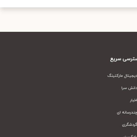
رسی سریع
یتال مارکتینگ
نش سرا
ار
رسانه ای
دشگری