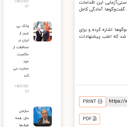
1405/05/
تی‌آزمایی این اقدامات
07
گفت‌وگوها آمادگی کامل
وانگ یی:
ها اشاره کرده و برای
چین از
شد که اغلب پیشنهادات
ایران در
محافظت از
حاکمیت
خود
حمایت می
کند
1405/05/
03
https:
PRINT
سازمان
ملل: همه
PDF
طرف‌ها