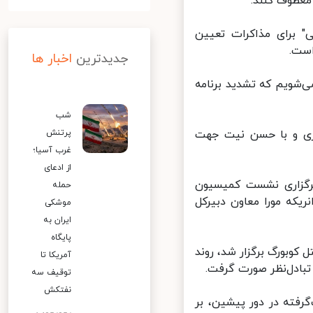
عطوف کنند.
 برای مذاکرات تعیین
ست.
جدیدترین
اخبار ها
‌شویم که تشدید برنامه
شب
ری و با حسن نیت جهت
پرتنش
غرب آسیا؛
از ادعای
ع تحریم عصر دیروز(دوشنبه، ۶ دی) با برگزاری نشست کمیسیون
حمله
که مورا معاون دبیرکل
موشکی
ایران به
پایگاه
۴ و اتحادیه اروپا در هتل کوبورگ برگزار شد، روند
آمریکا تا
بادل‌نظر صورت گرفت.
توقیف سه
نفتکش
فته در دور پیشین، بر