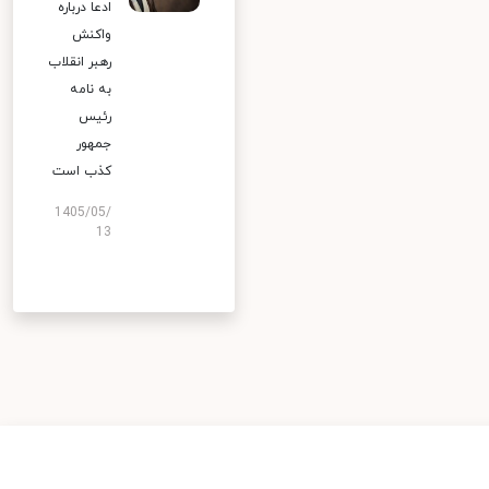
ادعا درباره
واکنش
رهبر انقلاب
به نامه
رئیس
جمهور
کذب است
1405/05/
13