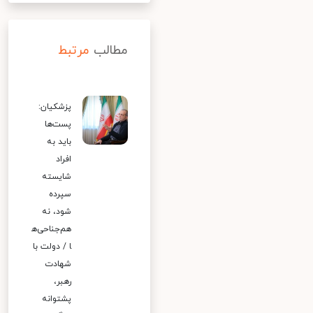
مطالب
مرتبط
پزشکیان:
پست‌ها
باید به
افراد
شایسته
سپرده
شود، نه
هم‌جناحی‌ه
ا / دولت با
شهادت
رهبر،
پشتوانه