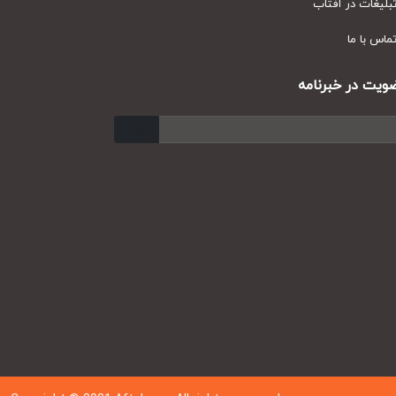
یغات در آفتاب
س با ما
ت در خبرنامه
ارسال