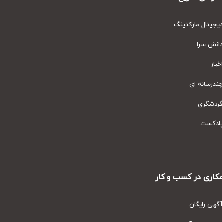
یتال مارکتینگ
نش سرا
ار
رسانه ای
دشگری
دکست
ری در کسب و کار
ی رایگان