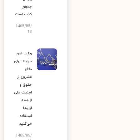
جمهور
کذب است
1405/05/
13
وزارت امور
خارجه: برای
دفاع
مشروع از
حقوق و
امنیت ملی
از همه
ابزارها
استفاده
می‌کنیم
1405/05/