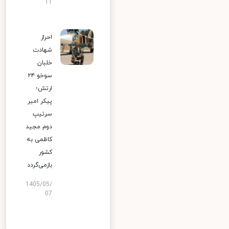
11
احراز
شهادت
خلبان
سوخو ۲۴
ارتش؛
پیکر امیر
سرتیپ
دوم مجید
کاظمی به
کشور
بازمی‌گردد
1405/05/
07