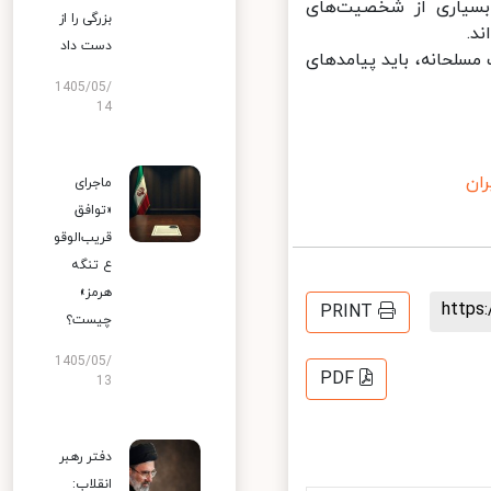
سیاری از شخصیت‌های
بزرگی را از
.
دست داد
سلحانه، باید پیامدهای
1405/05/
14
ن
ماجرای
«توافق
قریب‌الوقو
ع تنگه
هرمز»
http
PRINT
چیست؟
1405/05/
PDF
13
دفتر رهبر
انقلاب: