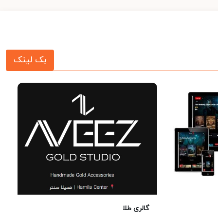
بک لینک
گالری طلا