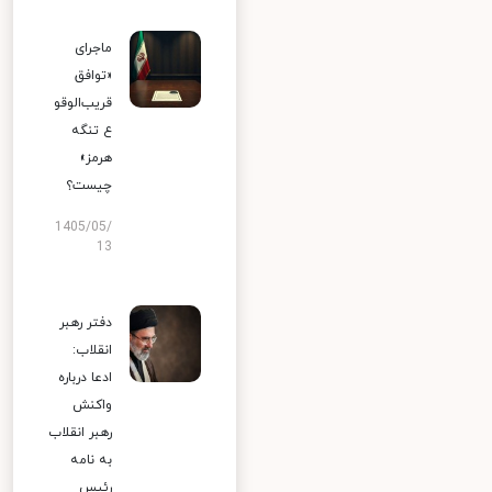
ماجرای
«توافق
قریب‌الوقو
ع تنگه
هرمز»
چیست؟
1405/05/
13
دفتر رهبر
انقلاب:
ادعا درباره
واکنش
رهبر انقلاب
به نامه
رئیس