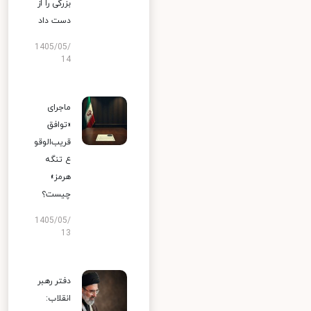
بزرگی را از
دست داد
1405/05/
14
ماجرای
«توافق
قریب‌الوقو
ع تنگه
هرمز»
چیست؟
1405/05/
13
دفتر رهبر
انقلاب: