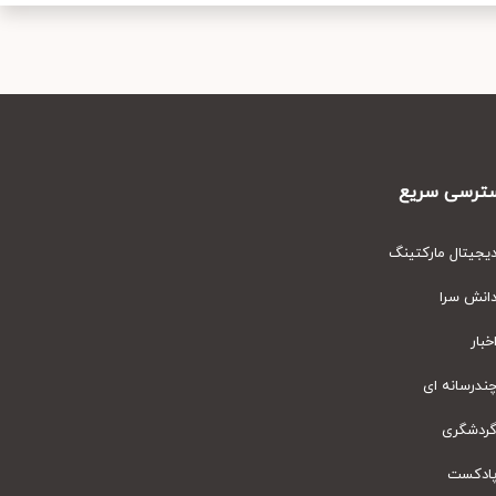
رسی سریع
یتال مارکتینگ
نش سرا
ار
رسانه ای
دشگری
دکست