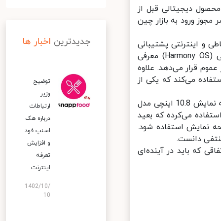
محصول دیجیتالی قبل از
MatePad Pro 2 نیز در حال حاضر مجوز ورود به بازار چین
جدیدترین
اخبار ها
م فناوری ارتباطی و اینترنتی پشتیبانی
می‌کند. این تبلت در بازار چین به صورت رسمی با سیستم عامل هارمونی (Harmony OS) معرفی
م قرار می‌دهد. علاوه
ید هوآوی از پردازنده قدرتمند HiSilicon Kirin 9000 SoC استفاده می‌کند که یکی از
توضیح
وزیر
این تبلت در دو سایز 12.2 و 12.6 اینچ عرضه خواهد شد که نسبت به صفحه نمایش 10.8 اینچی مدل
ارتباطات
وبی داشته است. صفحه نمایش مدل قبلی از فناوری IPS LCD استفاده می‌کرده که بعید
درباره هک
ه نمایش استفاده شود.
اسنپ‌ فود
و افزایش
 مورد هوآوی MatePad Pro 2 بمانیم، اتفاقی که باید در آینده‌ای
تعرفه
اینترنت
1402/10/
10