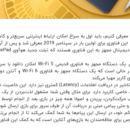
بخواهیم مهم‌ترین قابلیت‌های فناوری Wi-Fi 6 را معرفی کنیم، باید اول به سراغ امکان ارتباط اینترنتی سریع‌تر 
میزان تاخیر در ارسال و دریافت اطلاعات اشاره کنیم. این فناوری برای اولین بار در سپتامبر 2019 معرفی
سرعت رواج پیدا کرد. امروزه بسیاری از دستگاه‌های دیجیتال مجهز ب
بد نیست نگاهی هم به اعداد و ارقام داشته باشیم. یک دستگاه مجهز به فناوری قدیمی Wi-Fi 5 امک
معادل 866 مگابیت بر ثانیه را فراهم می‌کند. این در حالی است که یک دستگاه مجهز به 
علاوه بر سرعت دانلود و آپلود بیشتر، فناوری Wi-Fi 6 تاخیر در دریافت اطلاعات (Latency) کمتری نیز دارد. ا
ارد خاصی کاربرد دارد. برای مثال وقتی شما مشغول لذت‌بردن از یک ب
 حرکت‌کردن، پریدن و اصولا همه چیز در بازی بعد از انجام توسط 
 و حتی پیامی مبنی بر دریافت آن از طرف سرور برای بازی ارسال شود
ری Wi-Fi 6 با مقدار تاخیر کم خود، در ارسال این پیام‌ها به شما کمک می‌کند تا از انجام بی‌
بوس برای علاقه‌مندان به بازی‌های آنلاین است که به کمک این فناوری