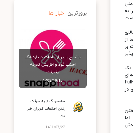
و ایمنی
ز مودم را به
بروزترین
اخبار ها
است
الای
 از
می‌تواند تا عدد خیره‌کننده 2400 مگابیت بر
کان‌پذیر
توضیح وزیر ارتباطات درباره هک
اسنپ‌ فود و افزایش تعرفه
ل یک
اینترنت
های
1402/10/10
احی خاص هوآوی در بخش صفحه نمایش که به Fullview
یری در
سامسونگ از به سرقت
رفتن اطلاعات کاربران خبر
ختن
داد
اما
حتی
1401/07/27