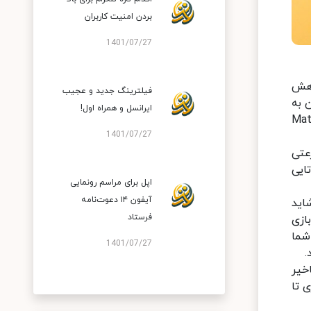
بردن امنیت کاربران
1401/07/27
و کاهش
فیلترینگ جدید و عجیب
 شد و پس از آن به
ایرانسل و همراه اول!
ه این فناوری هستند که تبلت جدید هوآوی MatePad
1401/07/27
ان دانلود با سرعتی
فناوری Wi-Fi 6 و آنتن دوتایی
اپل برای مراسم رونمایی
آیفون ۱۴ دعوت‌نامه
ین خاصیت شاید
فرستاد
ازی
شما
1401/07/27
.
تاخیر
 تا