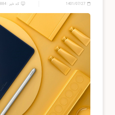
1401/07/27
کد خبر : 5884