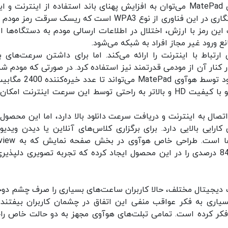
از دیگر مزایای فناوری Wi-Fi 6 موجود در تبلت هوآوی MatePad می‌توان به افزایش پهنای باند استفاده از اینترنت 
بیشتر در ارتباطات اینترنتی اشاره کرد. استاندارد رمزنگاری در این فناوری از نوع WPA3 است که ریسک سرقت رم
ین رمز با ارزش، اختلال در اطلاعات ارسالی مودم به دستگاه‌ها 
نع ورود غیر مجاز افراد به شبکه می‌شود.
ن سیستم‌های ارتباط با اینترنت را ارائه می‌کند. اما برای داشتن سرعت‌های ب
کنار آن از مودمی قدرتمند نیز استفاده کرد. در صورتی که مودم شما
پهنای باند 120 مگاهرتز پشتیبانی نماید، سرعت دانلود توسط هوآوی MatePad 
ثانیه بالا برود. دانلود فایل‌های حجیم و استریم ویدیو با کیفیت HD و بالاتر به راحتی توسط این سرعت اینترنت ام
لعاده‌ای برای اتصال به اینترنت و دریافت سرعت دانلود بالا دارد، اما این محصو
ایی بالایی دارد. برای برگزاری کلاس‌های آنلاین یا دیدن ویدیو‌
مختلف داشتن یک صفحه‌نمایش مناسب از الویت‌ها است. طر
Display معروف است، نسبت صفحه‌نمایش به بدنه 84 درصدی را در این محصول ایجاد کرده که تجربه‌ تصویری دلپذ
ات دیجیتال مختلف، حالا کاربران ساعت‌های بسیاری را صرف چشم دو
سیاری به فکر عواقب منفی این اتفاق در چشمان کاربران بیفتند. 
فکر کرده است. تمامی تبلت‌های هوآوی مجهز به دو حالت خاص را