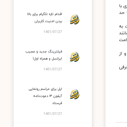
 با
 حد
اقدام تازه تلگرام برای بالا
بردن امنیت کاربران
 به
1401/07/27
 مانند
امت
فیلترینگ جدید و عجیب
 از
ایرانسل و همراه اول!
برنده آن معرفی
1401/07/27
اپل برای مراسم رونمایی
آیفون ۱۴ دعوت‌نامه
فرستاد
1401/07/27