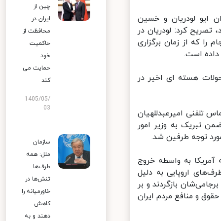
چین از
ن ایو لودریان و خسین
ایران در
تصریح کرد: لودریان در
محافظت از
 که از زمان برگزاری
حاکمیت
اده است.
خود
حمایت می
لات هسته ای اخیر در
کند
1405/05/
03
س تلفنی امیرعبدللهیان
من تبریک به وزیر امور
د توجه طرفین شد.
سازمان
ملل: همه
آمریکا به واسطه خروج
طرف‌ها
ف‌های اروپایی به دلیل
تنش‌ها در
امی‌شان بازگردند و بر
خاورمیانه را
وق و منافع مردم ایران
کاهش
دهند و به