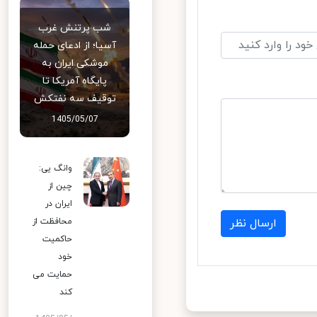
شب پرتنش غرب
آسیا؛ از ادعای حمله
موشکی ایران به
پایگاه آمریکا تا
توقیف سه نفتکش
1405/05/07
وانگ یی:
چین از
ایران در
محافظت از
ارسال نظر
حاکمیت
خود
حمایت می
کند