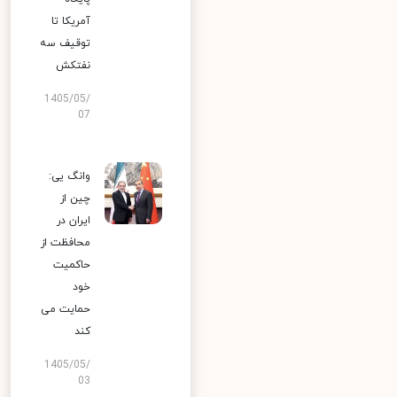
آمریکا تا
توقیف سه
نفتکش
1405/05/
07
وانگ یی:
چین از
ایران در
محافظت از
حاکمیت
خود
حمایت می
کند
1405/05/
03