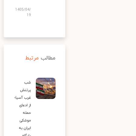
1405/04/
19
مطالب
مرتبط
شب
پرتنش
غرب آسیا؛
از ادعای
حمله
موشکی
ایران به
پایگاه