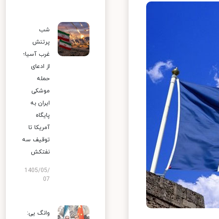
شب
پرتنش
غرب آسیا؛
از ادعای
حمله
موشکی
ایران به
پایگاه
آمریکا تا
توقیف سه
نفتکش
1405/05/
07
وانگ یی: