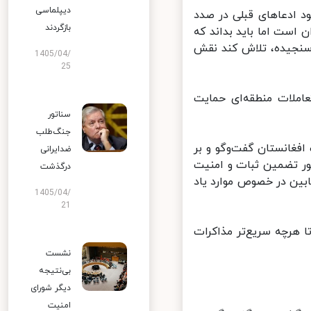
دیپلماسی
 ادعاهای قبلی در صدد
بازگردند
 است اما باید بداند که
سنجیده، تلاش کند نقش
1405/04/
25
املات منطقه‌ای حمایت
سناتور
جنگ‌طلب
فغانستان گفت‌وگو و بر
ضدایرانی
ر تضمین ثبات و امنیت
درگذشت
بین در خصوص موارد یاد
1405/04/
21
 هرچه سریع‌تر مذاکرات
نشست
بی‌نتیجه
دیگر شورای
امنیت