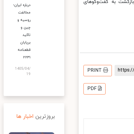
زگشت به گفت‌وگوهای
درباره ایران؛
مخالفت
روسیه و
چین و
تاکید
برپایان
قطعنامه
۲۲۳۱
1405/04/
https
PRINT
19
PDF
بروزترین
اخبار ها