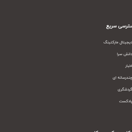
رسی سریع
یتال مارکتینگ
نش سرا
ار
رسانه ای
دشگری
دکست