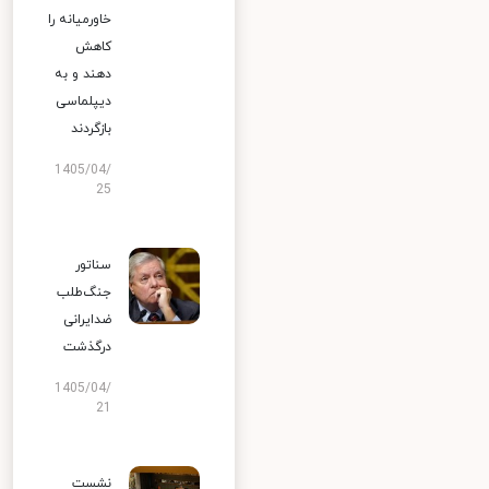
خاورمیانه را
کاهش
دهند و به
دیپلماسی
بازگردند
1405/04/
25
سناتور
جنگ‌طلب
ضدایرانی
درگذشت
1405/04/
21
نشست