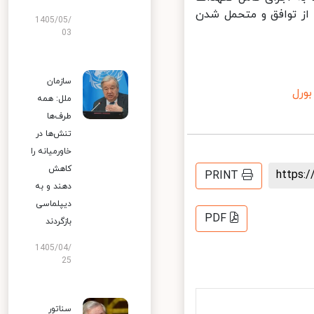
ز توافق و متحمل شدن
1405/05/
03
سازمان
رل
ملل: همه
طرف‌ها
تنش‌ها در
خاورمیانه را
کاهش
https
PRINT
دهند و به
دیپلماسی
PDF
بازگردند
1405/04/
25
سناتور