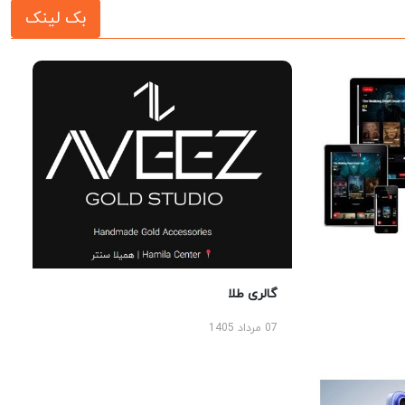
بک لینک
گالری طلا
07 مرداد 1405