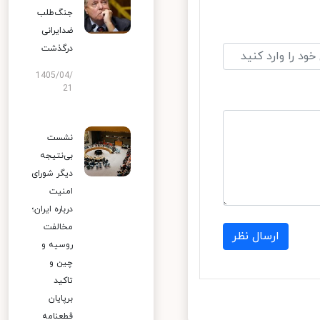
جنگ‌طلب
ضدایرانی
درگذشت
1405/04/
21
نشست
بی‌نتیجه
دیگر شورای
امنیت
درباره ایران؛
مخالفت
ارسال نظر
روسیه و
چین و
تاکید
برپایان
قطعنامه