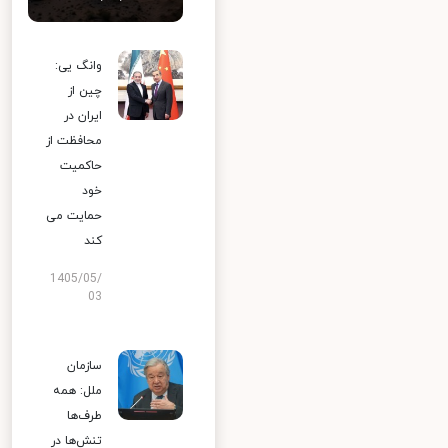
وانگ یی:
چین از
ایران در
محافظت از
حاکمیت
خود
حمایت می
کند
1405/05/
03
سازمان
ملل: همه
طرف‌ها
تنش‌ها در