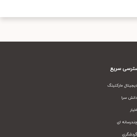
رسی سریع
یتال مارکتینگ
نش سرا
ار
رسانه ای
دشگری