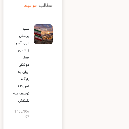
مطالب
مرتبط
شب
پرتنش
غرب آسیا؛
از ادعای
حمله
موشکی
ایران به
پایگاه
آمریکا تا
توقیف سه
نفتکش
1405/05/
07