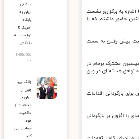
موشکی
شاره به برگزاری نشست
ایران به
 برای نشست وزرای G۷ انگلیس در لندن حضور داشتم که با
پایگاه
آمریکا تا
توقیف سه
رصت پیش رفتن به سمت
نفتکش
1405/05/
07
یسیون مشترک برجام در
توافق هسته ای در وین
وانگ یی:
چین از
برای بازگردانی اقدامات
ایران در
محافظت از
حاکمیت
متعددی را افزون بر بازگردانی
خود
حمایت می
کند
به اجرای کامل تعهدات