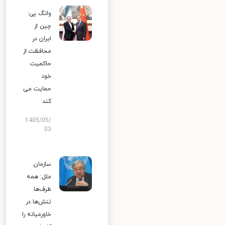
وانگ یی:
چین از
ایران در
محافظت از
حاکمیت
خود
حمایت می
کند
1405/05/
03
سازمان
ملل: همه
طرف‌ها
تنش‌ها در
خاورمیانه را