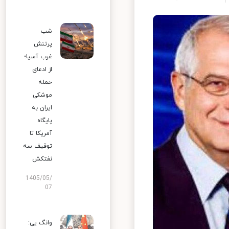
شب
پرتنش
غرب آسیا؛
از ادعای
حمله
موشکی
ایران به
پایگاه
آمریکا تا
توقیف سه
نفتکش
1405/05/
07
وانگ یی: