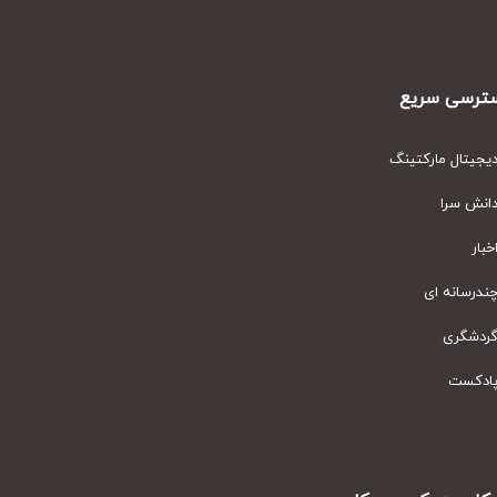
رسی سریع
یتال مارکتینگ
نش سرا
ار
رسانه ای
دشگری
دکست