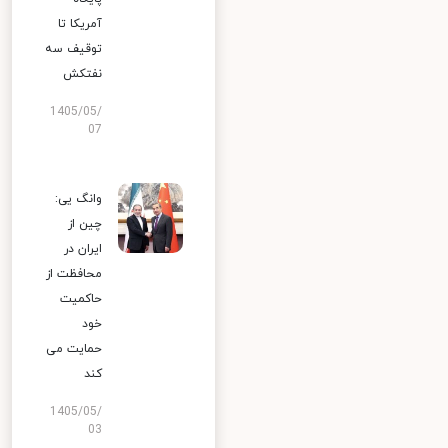
آمریکا تا
توقیف سه
نفتکش
1405/05/
07
وانگ یی:
چین از
ایران در
محافظت از
حاکمیت
خود
حمایت می
کند
1405/05/
03