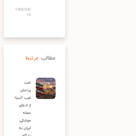
1405/04/
19
مطالب
مرتبط
شب
پرتنش
غرب آسیا؛
از ادعای
حمله
موشکی
ایران به
پایگاه