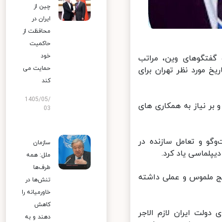
چین از
ایران در
محافظت از
حاکمیت
خود
گفتگوهای وین، مراتب
حمایت می
خ مورد نظر تهران برای
کند
1405/05/
ر نیاز به همکاری های
03
گو و تعامل سازنده در
سازمان
پلماسی یاد کرد.
ملل: همه
طرف‌ها
یج ملموس و عملی داشته
تنش‌ها در
خاورمیانه را
کاهش
لت ایران لازم الاجر
دهند و به