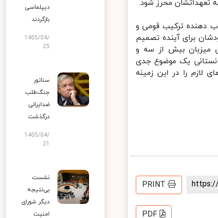
 تعهداتشان محرز شود.
دیپلماسی
بازگردند
ب دهنده ترکیب قومی و
شان برای آینده تصمیم
1405/04/
25
 میزبان بیش از سه و
انستانی یک موضوع جدی
ازم را در این زمینه
سناتور
جنگ‌طلب
ضدایرانی
درگذشت
1405/04/
21
نشست
https
PRINT
بی‌نتیجه
دیگر شورای
PDF
امنیت