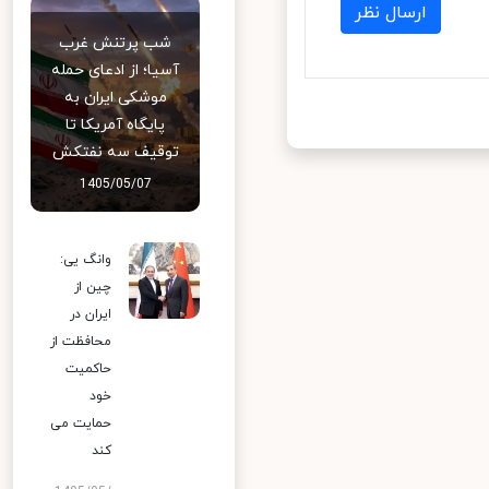
ارسال نظر
شب پرتنش غرب
آسیا؛ از ادعای حمله
موشکی ایران به
پایگاه آمریکا تا
توقیف سه نفتکش
1405/05/07
وانگ یی:
چین از
ایران در
محافظت از
حاکمیت
خود
حمایت می
کند