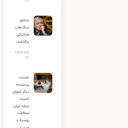
25
سناتور
جنگ‌طلب
ضدایرانی
درگذشت
1405/04/
21
نشست
بی‌نتیجه
دیگر شورای
امنیت
درباره ایران؛
مخالفت
روسیه و
چین و