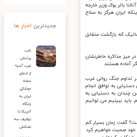
لنا بائر بوک وزیر خارجه
ه ایران هرگز به سلاح
جدیدترین
اخبار ها
اتیک که بازگشت متقابل
شب
 میز مذاکره خاطرنشان
پرتنش
 آماده هستند.
غرب آسیا؛
از ادعای
 تداوم جنگ روانی غرب
حمله
دستیابی به توافق انجام
موشکی
ن چندان به دستیابی به
ایران به
باید ببینیم می توانیم
پایگاه
آمریکا تا
توقیف سه
ت؟ گفت: زمان بسیار کم
نفتکش
خود صحبت خواهیم کرد.