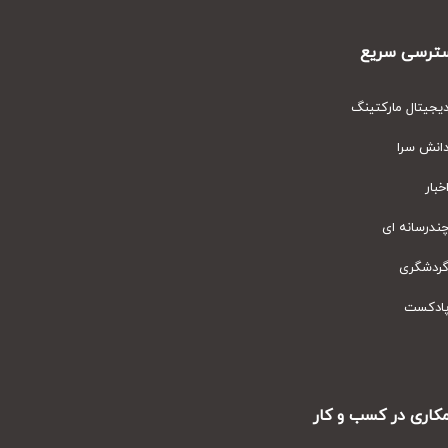
رسی سریع
یتال مارکتینگ
نش سرا
ار
رسانه ای
دشگری
دکست
ری در کسب و کار