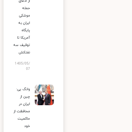
از ادعای
حمله
موشکی
ایران به
پایگاه
آمریکا تا
توقیف سه
نفتکش
1405/05/
07
وانگ یی:
چین از
ایران در
محافظت از
حاکمیت
خود