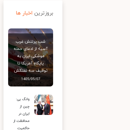
بروزترین
اخبار ها
شب پرتنش غرب
آسیا؛ از ادعای حمله
موشکی ایران به
پایگاه آمریکا تا
توقیف سه نفتکش
1405/05/07
وانگ یی:
چین از
ایران در
محافظت از
حاکمیت