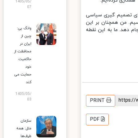
مکاری کرده‌ایم.
1405/05/
07
ای تصمیم گیری سیاسی
م. من همچنان بر این
وانگ یی:
م دهد. ما به این نقطه
چین از
ایران در
محافظت از
حاکمیت
خود
حمایت می
کند
1405/05/
https:
03
PRINT
PDF
سازمان
ملل: همه
طرف‌ها