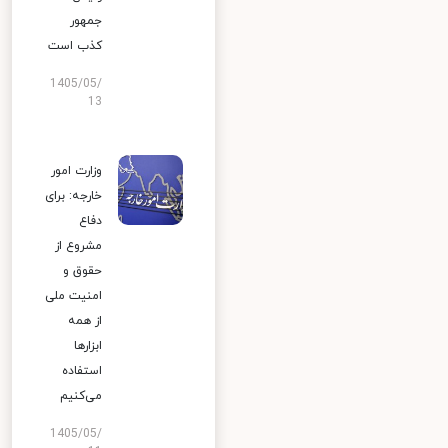
جمهور
کذب است
1405/05/
13
وزارت امور
خارجه: برای
دفاع
مشروع از
حقوق و
امنیت ملی
از همه
ابزارها
استفاده
می‌کنیم
1405/05/