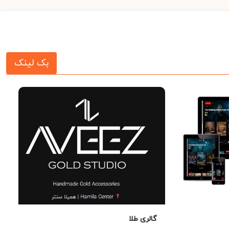
بک لینک
گالری طلا