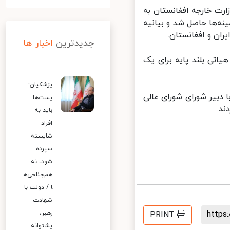
ت خارجه افغانستان به
ه‌ها حاصل شد و بیانیه
ن و افغانستان.
جدیدترین
اخبار ها
تی بلند پایه برای یک
پزشکیان:
دبیر شورای شورای عالی
پست‌ها
.
باید به
افراد
شایسته
سپرده
شود، نه
هم‌جناحی‌ه
ا / دولت با
شهادت
http
رهبر،
PRINT
پشتوانه