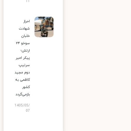
11
احراز
شهادت
خلبان
سوخو ۲۴
ارتش؛
پیکر امیر
سرتیپ
دوم مجید
کاظمی به
کشور
بازمی‌گردد
1405/05/
07