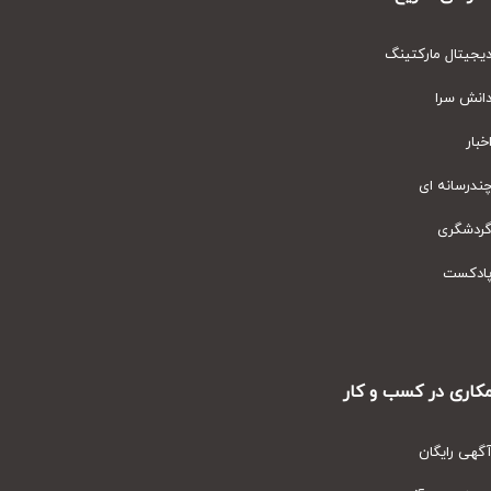
یتال مارکتینگ
نش سرا
ار
رسانه ای
دشگری
دکست
ری در کسب و کار
ی رایگان