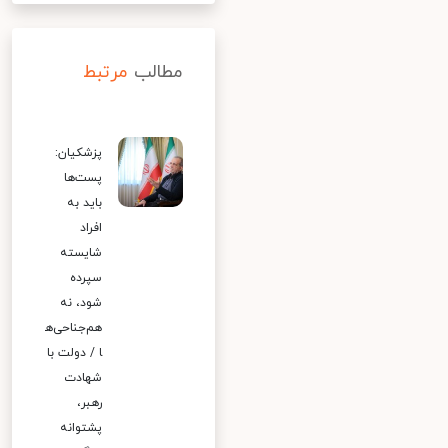
مطالب
مرتبط
پزشکیان:
پست‌ها
باید به
افراد
شایسته
سپرده
شود، نه
هم‌جناحی‌ه
ا / دولت با
شهادت
رهبر،
پشتوانه