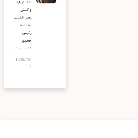
ادعا درباره
واکنش
رهبر انقلاب
به نامه
رئیس
جمهور
کذب است
1405/05/
13