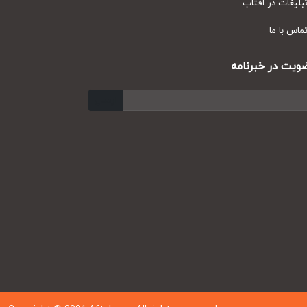
یغات در آفتاب
س با ما
ت در خبرنامه
ارسال