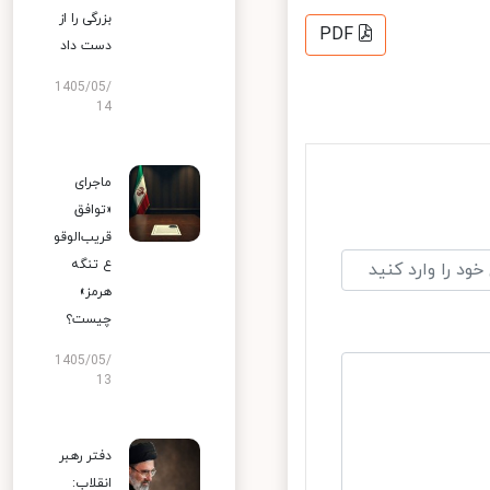
بزرگی را از
PDF
دست داد
1405/05/
14
ماجرای
«توافق
قریب‌الوقو
ع تنگه
هرمز»
چیست؟
1405/05/
13
دفتر رهبر
انقلاب: