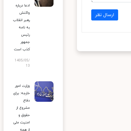
ادعا درباره
واکنش
ارسال نظر
رهبر انقلاب
به نامه
رئیس
جمهور
کذب است
1405/05/
13
وزارت امور
خارجه: برای
دفاع
مشروع از
حقوق و
امنیت ملی
از همه