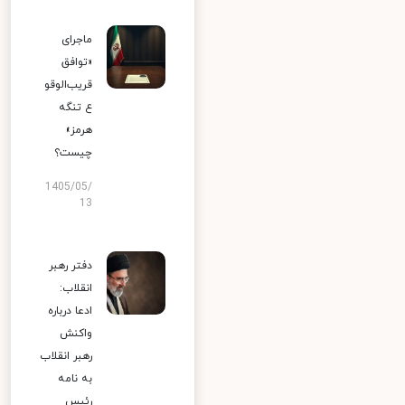
ماجرای
«توافق
قریب‌الوقو
ع تنگه
هرمز»
چیست؟
1405/05/
13
دفتر رهبر
انقلاب:
ادعا درباره
واکنش
رهبر انقلاب
به نامه
رئیس