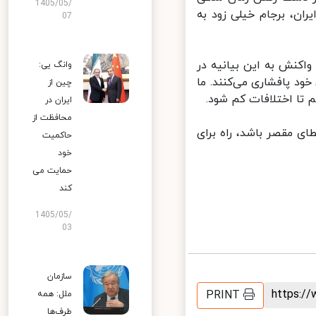
1405/05/
ن، برجام خیلی زود به
07
کنش به این بیانیه در
وانگ یی:
 پافشاری می‌کنند. ما
چین از
تا اختلافات کم شود.
ایران در
محافظت از
رای جبران خطای مقصر باشد، راه برای
حاکمیت
خود
حمایت می
کند
1405/05/
03
سازمان
https:
PRINT
ملل: همه
طرف‌ها