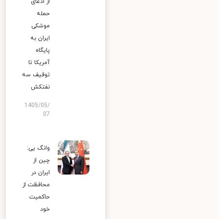
از ادعای
حمله
موشکی
ایران به
پایگاه
آمریکا تا
توقیف سه
نفتکش
1405/05/
07
وانگ یی:
چین از
ایران در
محافظت از
حاکمیت
خود