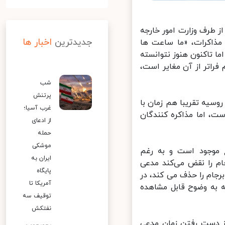
 طرف وزارت امور خارجه
جدیدترین
اخبار ها
مذاکرات، «ما ساعت ها
 تاکنون هنوز نتوانسته
فراتر از آن مغایر است،
شب
پرتنش
سیه تقریبا هم زمان با
غرب آسیا؛
، اما مذاکره کنندگان
از ادعای
حمله
موشکی
موجود است و به رغم
ایران به
متحد درباره برجام را نقض می‌کند مدعی
پایگاه
ام را حذف می کند، در
آمریکا تا
 به وضوح قابل مشاهده
توقیف سه
نفتکش
ز دست رفتن زمان مدعی