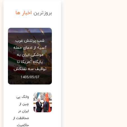
بروزترین
اخبار ها
شب پرتنش غرب
آسیا؛ از ادعای حمله
موشکی ایران به
پایگاه آمریکا تا
توقیف سه نفتکش
1405/05/07
وانگ یی:
چین از
ایران در
محافظت از
حاکمیت