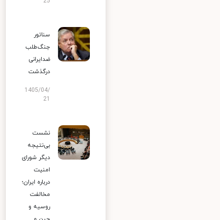
25
سناتور
جنگ‌طلب
ضدایرانی
درگذشت
1405/04/
21
نشست
بی‌نتیجه
دیگر شورای
امنیت
درباره ایران؛
مخالفت
روسیه و
چین و