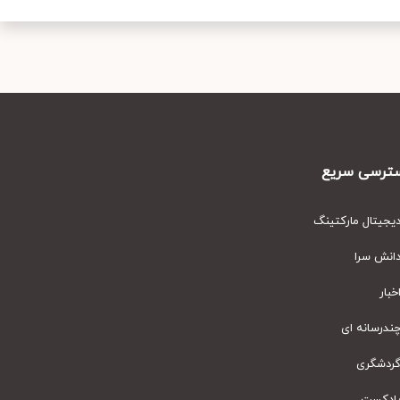
رسی سریع
یتال مارکتینگ
نش سرا
ار
رسانه ای
دشگری