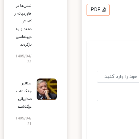
تنش‌ها در
PDF
خاورمیانه را
کاهش
دهند و به
دیپلماسی
بازگردند
1405/04/
25
سناتور
جنگ‌طلب
ضدایرانی
درگذشت
1405/04/
21