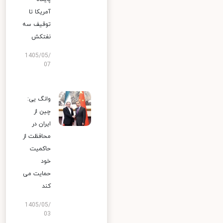
آمریکا تا
توقیف سه
نفتکش
1405/05/
07
وانگ یی:
چین از
ایران در
محافظت از
حاکمیت
خود
حمایت می
کند
1405/05/
03