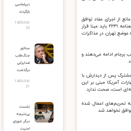
دیپلماسی
بازگردند
ع از اجرای مفاد توافق
1405/04/
احتمالی در وین باشد و در این زمینه باید مفاد توافق احتمالی، برجام و قطعنامه ۲۲۳۱ باید مبنا قرار
25
موضع تهران در مذاکرات
سناتور
برجام ادامه می‌دهند و
جنگ‌طلب
ضدایرانی
درگذشت
شترک پس از دیدارش با
1405/04/
ات آمریکا مبنی بر این
21
‌ای است، صحت ندارد.
تحریم‌های اعمال شده
نشست
افق نخواهد شد.
بی‌نتیجه
دیگر شورای
امنیت