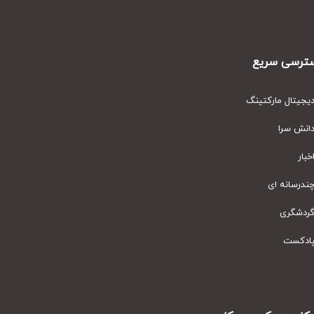
رسی سریع
یتال مارکتینگ
نش سرا
ار
رسانه ای
دشگری
دکست