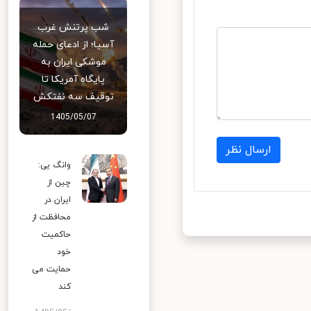
شب پرتنش غرب
آسیا؛ از ادعای حمله
موشکی ایران به
پایگاه آمریکا تا
توقیف سه نفتکش
1405/05/07
ارسال نظر
وانگ یی:
چین از
ایران در
محافظت از
حاکمیت
خود
حمایت می
کند