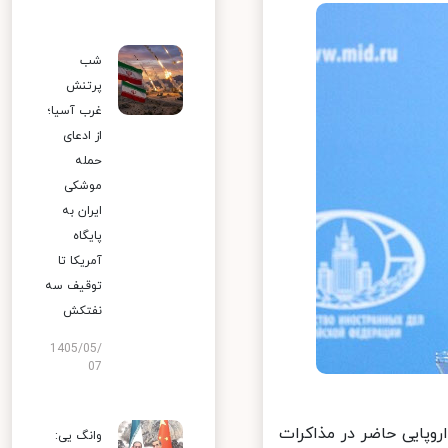
شب
پرتنش
غرب آسیا؛
از ادعای
حمله
موشکی
ایران به
پایگاه
آمریکا تا
توقیف سه
نفتکش
1405/05/
07
وپایی حاضر در مذاکرات
وانگ یی: