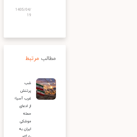
1405/04/
19
مطالب
مرتبط
شب
پرتنش
غرب آسیا؛
از ادعای
حمله
موشکی
ایران به
پایگاه