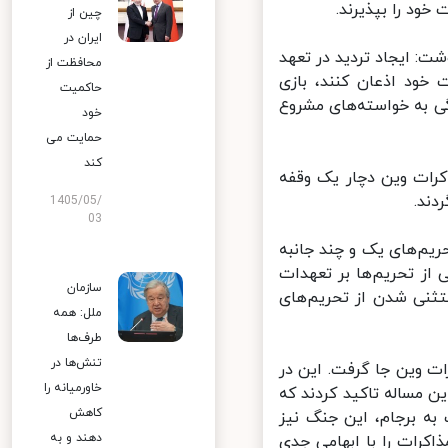
د را بپذیرند.
چین از
ایران در
ت: ایجاد تردید در تعهد
محافظت از
خود اذعان کنند، بازی
حاکمیت
 به خواسته‌های مشروع
خود
حمایت می
کند
رات وین دچار یک وقفه
ند.
1405/05/
03
م‌های یک‌ و چند جانبه
ز تحریم‌ها بر تعهدات
سازمان
ثنی شدن از تحریم‌های
ملل: همه
طرف‌ها
تنش‌ها در
 وین جا گرفت. این در
خاورمیانه را
 مساله تاکید کردند که
کاهش
ه برجام، این جنگ نیز
دهند و به
رات را با ابهامی جدی