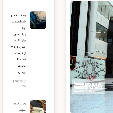
بسته شدن
باب‌المندب
چه
پیامدهایی
برای اقتصاد
جهان دارد؟؛
از قیمت
نفت تا
تجارت
جهانی
1405/04/
28
واریز سود
سهام