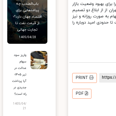
رای بهبود وضعیت بازار
باب‌المندب چه
از از ابلاغ دو تصمیم
پیامدهایی برای
 به صورت روزانه و نیز
اقتصاد جهان دارد؟؛
ع توانست تا حدودی امید دوباره را
از قیمت نفت تا
تجارت جهانی
1405/04/28
واریز سود
سهام
عدالت در
تیر ۱۴۰۵؛
https
PRINT
آیا پرداخت
جدیدی در
PDF
راه است؟
1405/04/
21