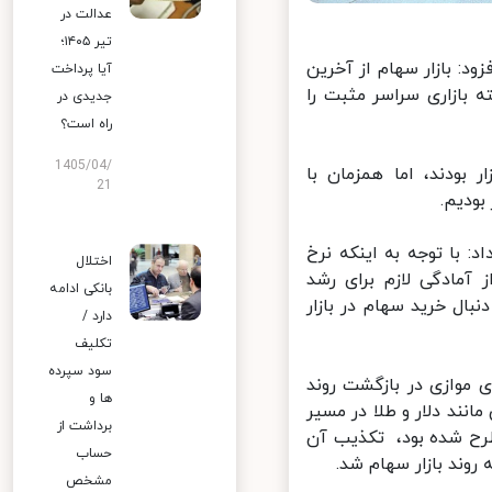
عدالت در
تیر ۱۴۰۵؛
 بازار سهام از آخرین
آیا پرداخت
بازاری سراسر مثبت را
جدیدی در
راه است؟
1405/04/
بودند، اما همزمان با
21
ودیم.
 با توجه به اینکه نرخ
اختلال
آمادگی لازم برای رشد
بانکی ادامه
ل خرید سهام در بازار
دارد /
تکلیف
سود سپرده
 موازی در بازگشت روند
ها و
نند دلار و طلا در مسیر
برداشت از
رح شده بود، تکذیب آن
حساب
وند بازار سهام شد.
مشخص