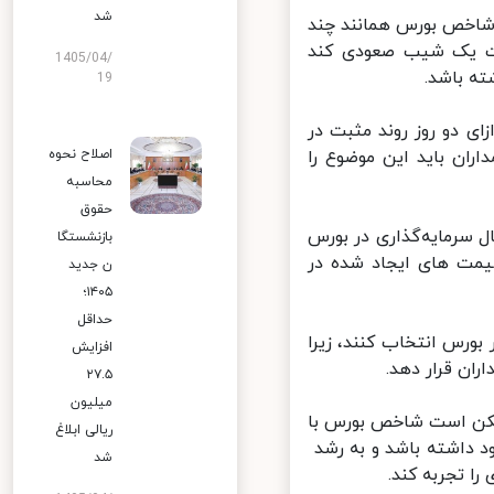
شد
 شاخص بورس همانند چند
 یک شیب صعودی کند
1405/04/
19
ی دو روز روند مثبت در
اصلاح نحوه
ران باید این موضوع را
محاسبه
حقوق
 سرمایه‌گذاری در بورس
بازنشستگا
یمت های ایجاد شده در
ن جدید
۱۴۰۵؛
حداقل
بورس انتخاب کنند، زیرا
افزایش
ان قرار دهد.
۲۷.۵
میلیون
مکن است شاخص بورس با
ریالی ابلاغ
د داشته باشد و به رشد
شد