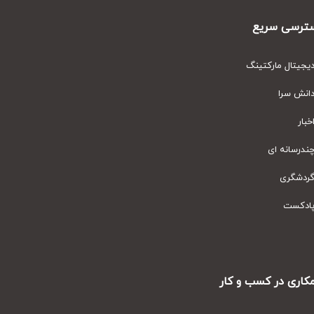
رسی سریع
یتال مارکتینگ
نش سرا
ار
رسانه ای
دشگری
دکست
ری در کسب و کار