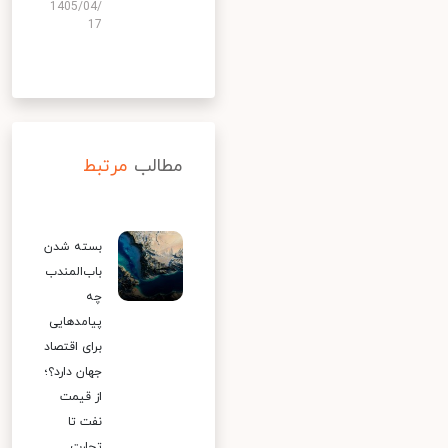
1405/04/
17
مطالب
مرتبط
بسته شدن
باب‌المندب
چه
پیامدهایی
برای اقتصاد
جهان دارد؟؛
از قیمت
نفت تا
تجارت