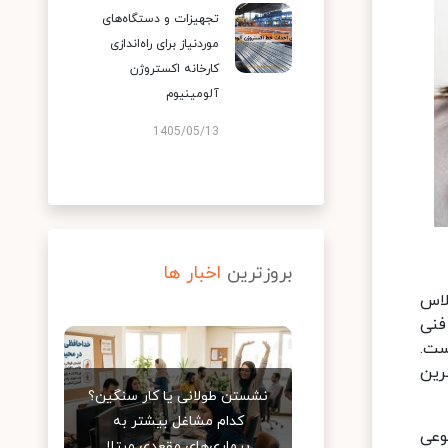
تجهیزات و دستگاه‌های
موردنیاز برای راه‌اندازی
کارخانه اکستروژن
آلومینیوم
1405/05/13
بروزترین
اخبار ها
لاس
فنی
ست.
رین
نشستن طولانی یا کار سنگین؟
کدام مشاغل بیشتر به
وعی
بیماری‌های مقعدی مبتلا