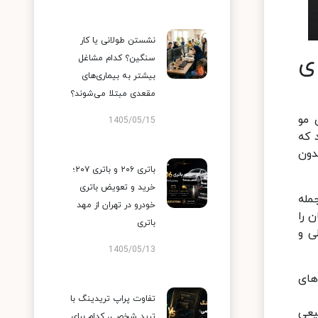
نشستن طولانی یا کار
ی
سنگین؟ کدام مشاغل
بیشتر به بیماری‌های
مقعدی مبتلا می‌شوند؟
 مو
1405/05/15
 که
دون
باتری ۲۰۶ و باتری ۲۰۷؛
خرید و تعویض باتری
مله
خودرو در تهران از مهد
 را
باتری
ی و
1405/05/13
‌های
تفاوت پراپ تریدینگ با
یعی
ترید شخصی، کدام برای