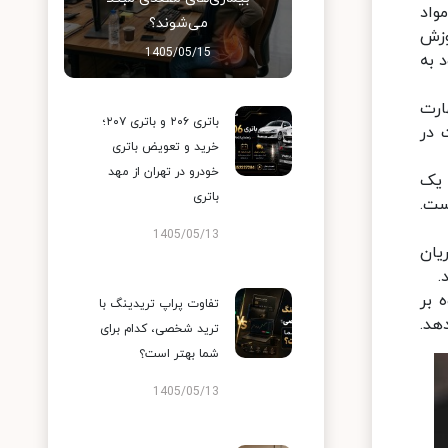
واد
می‌شوند؟
وزش
1405/05/15
 به
ارت
باتری ۲۰۶ و باتری ۲۰۷؛
 در
خرید و تعویض باتری
خودرو در تهران از مهد
 یک
باتری
ست.
1405/05/13
یان
.
 بر
تفاوت پراپ تریدینگ با
هد.
ترید شخصی، کدام برای
شما بهتر است؟
1405/05/13