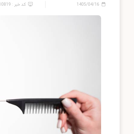
1405/04/16
کد خبر : 2410819