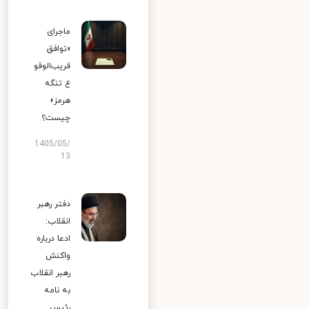
ماجرای
«توافق
قریب‌الوقو
ع تنگه
هرمز»
چیست؟
1405/05/
13
دفتر رهبر
انقلاب:
ادعا درباره
واکنش
رهبر انقلاب
به نامه
رئیس