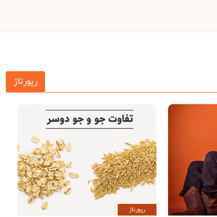
رپورتاژ
رپورتاژ