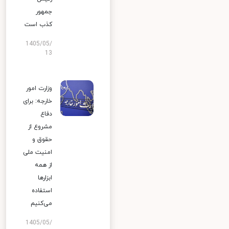
جمهور
کذب است
1405/05/
13
وزارت امور
خارجه: برای
دفاع
مشروع از
حقوق و
امنیت ملی
از همه
ابزارها
استفاده
می‌کنیم
1405/05/