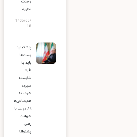
وحدت
نداریم
1405/05/
18
پزشکیان:
پست‌ها
باید به
افراد
شایسته
سپرده
شود، نه
هم‌جناحی‌ه
ا / دولت با
شهادت
رهبر،
پشتوانه