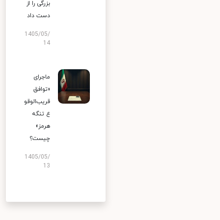
بزرگی را از
دست داد
1405/05/
14
ماجرای
«توافق
قریب‌الوقو
ع تنگه
هرمز»
چیست؟
1405/05/
13