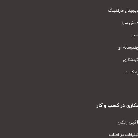
یتال مارکتینگ
نش سرا
ار
رسانه ای
دشگری
دکست
ری در کسب و کار
ی رایگان
یغات در آفتاب