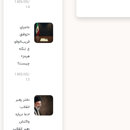
1405/05/
14
ماجرای
«توافق
قریب‌الوقو
ع تنگه
هرمز»
چیست؟
1405/05/
13
دفتر رهبر
انقلاب:
ادعا درباره
واکنش
رهبر انقلاب