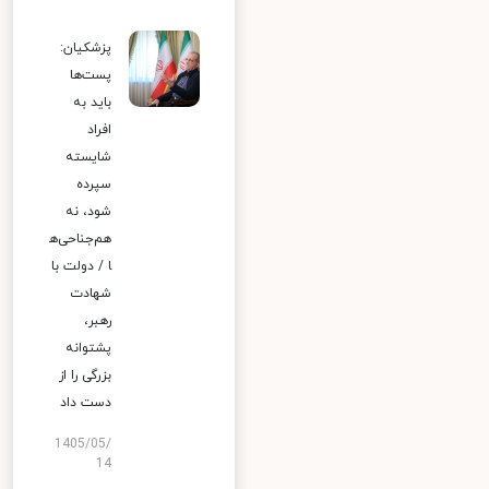
پزشکیان:
پست‌ها
باید به
افراد
شایسته
سپرده
شود، نه
هم‌جناحی‌ه
ا / دولت با
شهادت
رهبر،
پشتوانه
بزرگی را از
دست داد
1405/05/
14