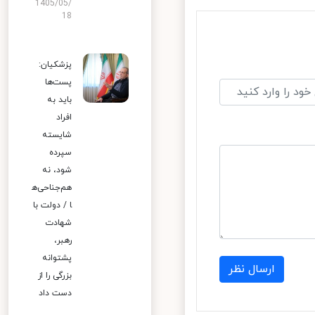
1405/05/
18
پزشکیان:
پست‌ها
باید به
افراد
شایسته
سپرده
شود، نه
هم‌جناحی‌ه
ا / دولت با
شهادت
رهبر،
پشتوانه
ارسال نظر
بزرگی را از
دست داد