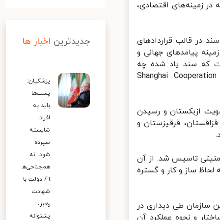
در زمینه‌های اقتصادی،
جدیدترین
اخبار ها
د در قالب قراردادهای
ینه پیامدهای جهانی و
این است که سند یاد شده چه
وشتی را برای عضویت دائم ایران در سازمان همکاری‌ شانگهای Shanghai Cooperation
پزشکیان:
پست‌ها
باید به
ست که در سال ۲۰۰۱ با پذیرش عضویت ازبکستان و رسیدن
افراد
اقستان، قرقیزستان و
شایسته
سپرده
شود، نه
دتاً نظامی و امنیتی تاسیس شد. از آن
هم‌جناحی‌ه
حاظ ساز و کار و گستره
ا / دولت با
شهادت
رهبر،
بران کشورهای عضو این سازمان طی دیداری در
پشتوانه
 اصول، ساختار و نحوه عملکرد آن