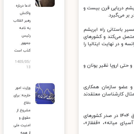
ادعا درباره
شم دریایی قرن بیست و
واکنش
رهبر انقلاب
به نامه
ر باستانی راه ابریشم
رئیس
تصل می‌کند و کشورهای
جمهور
 و در نهایت ایتالیا را
کذب است
1405/05/
ریقا و حتی اروپا نظیر یونان و
13
و عضو سازمان همکاری
وزارت امور
ثال کارشناسان معتقدند
خارجه: برای
دفاع
مشروع از
همچنین جمهوری اسلامی ایران چشم انداز جایگاه اقتصادی کشور را در افق ۱۴۰۴ در صدر کشورهای
حقوق و
ای میانه»، «قفقاز»،
امنیت ملی
از همه