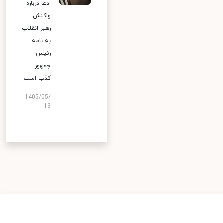
ادعا درباره
واکنش
رهبر انقلاب
به نامه
رئیس
جمهور
کذب است
1405/05/
13