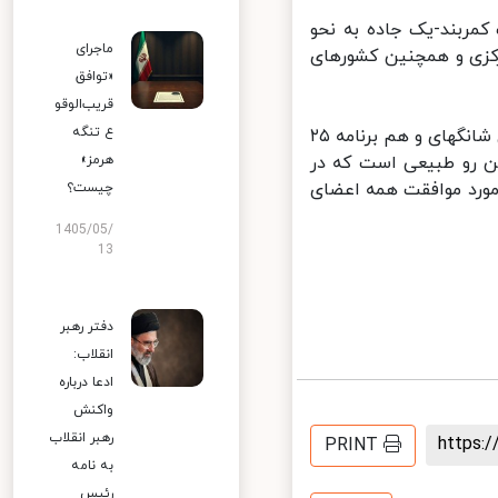
مربند-یک جاده به نحو
ماجرای
کزی و همچنین کشورهای
«توافق
قریب‌الوقو
ع تنگه
مهمتر از همه اینکه علیرغم عضویت کشوری مانند هند، هم سازمان همکاری شانگهای و هم برنامه ۲۵
هرمز»
ن رو طبیعی است که در
ورد موافقت همه اعضای
چیست؟
1405/05/
13
دفتر رهبر
انقلاب:
ادعا درباره
واکنش
رهبر انقلاب
https
PRINT
به نامه
رئیس