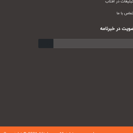
یغات در آفتاب
س با ما
ت در خبرنامه
ارسال