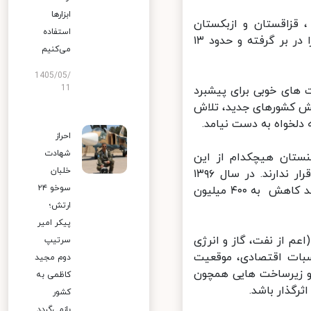
ابزارها
زستان ، قزاقستان و ازبکستان
استفاده
است. این منطقه حدود ۳۴ درصد از کل مساحت منطقه سند چشم انداز را در بر گرفته و حدود ۱۳
می‌کنیم
1405/05/
11
ای خوبی برای پیشبرد
ش کشورهای جدید، تلاش
لخواه به دست نیامد.
احراز
شهادت
ستان هیچکدام از این
خلبان
کشورها در گروه مهمترین بازارهای هدف کالا در سال های ۱۳۹۶ و ۱۳۹۷ قرار ندارند. در سال ۱۳۹۶
سوخو ۲۴
صادرات ایران به ترکمنستان ۴۱۸ میلیون دلار و در سال ۱۳۹۷ با حدود ۴ درصد کاهش به ۴۰۰ میلیون
ارتش؛
پیکر امیر
م از نفت، گاز و انرژی
سرتیپ
بات اقتصادی، موقعیت
دوم مجید
و زیرساخت هایی همچون
کاظمی به
گذار باشد.
کشور
بازمی‌گردد