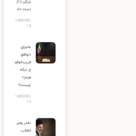
بزرگی را از
دست داد
1405/05/
14
ماجرای
«توافق
قریب‌الوقو
ع تنگه
هرمز»
چیست؟
1405/05/
13
دفتر رهبر
انقلاب: