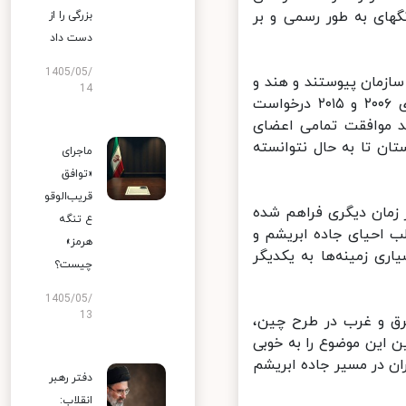
ای به طور رسمی‌ و بر
بزرگی را از
دست داد
1405/05/
ن سازمان پیوستند و هند و
14
پاکستان در سال ۲۰۱۷ به عضویت دائم آن درآمدند. ایران نیز در سال‌های ۲۰۰۶ و ۲۰۱۵ درخواست
د موافقت تمامی اعضای
ن تا به حال نتوانسته
ماجرای
«توافق
قریب‌الوقو
ن امکان بیش از هر زمان دیگری فراهم شده
ع تنگه
 احیای جاده ابریشم و
هرمز»
ی زمینه‌ها به یکدیگر
چیست؟
1405/05/
13
ق و غرب در طرح چین،
این موضوع را به خوبی
 در مسیر جاده ابریشم
دفتر رهبر
انقلاب: