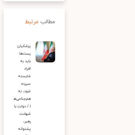
مطالب
مرتبط
پزشکیان:
پست‌ها
باید به
افراد
شایسته
سپرده
شود، نه
هم‌جناحی‌ه
ا / دولت با
شهادت
رهبر،
پشتوانه