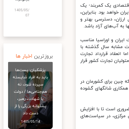
قتصادی یک کمربند- یک
1405/05/
 خواهد بود. بنابراین،
07
ارزان، دسترسی بهتر و
به آب‌های آزاد باشد.
یران و اوراسیا مناسب
مشابه سال گذشته با
ه است، اما انعقاد قرارداد تجارت
بروزترین
اخبار ها
لیان تجارت کشور قرار
پزشکیان: پست‌ها
باید به افراد شایسته
 چین برای کشورمان در
سپرده شود، نه
همکاری شانگهای گشوده
هم‌جناحی‌ها / دولت
با شهادت رهبر،
پشتوانه بزرگی را از
ضروری است تا با افزایش
دست داد
مرکزی، در سیاست‌های
1405/05/14