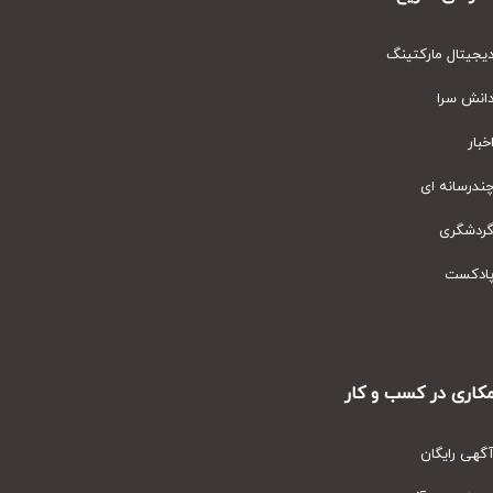
یتال مارکتینگ
نش سرا
ار
رسانه ای
دشگری
دکست
ری در کسب و کار
ی رایگان