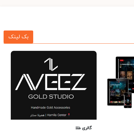
بک لینک
گالری طلا