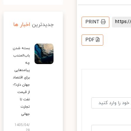
https
PRINT
جدیدترین
اخبار ها
PDF
بسته شدن
باب‌المندب
چه
پیامدهایی
برای اقتصاد
جهان دارد؟؛
از قیمت
نفت تا
تجارت
جهانی
1405/04/
28