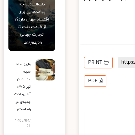
باب‌المندب چه
پیامدهایی برای
اقتصاد جهان دارد؟؛
از قیمت نفت تا
تجارت جهانی
1405/04/28
http
PRINT
واریز سود
سهام
عدالت در
PDF
تیر ۱۴۰۵؛
آیا پرداخت
جدیدی در
راه است؟
1405/04/
21