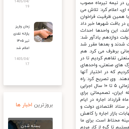
1405/04/
در نیمه تیرماه مصوب
19
، اعلام کرد: تلاش می
نیم و با همین ظرفیت فراخوان
 بافت شهرها خبر داد
زمان واریز
د، این واحدها احداث
یارانه نقدی
 دوازدهم یادآور شد:
تیر ۱۴۰۵
شدند و بعدها مقرر شد
اعلام شد
انی برطرف می کرد. هم
عتی تفاهم کردیم تا در
1405/04/
 های صنعتی، واحدهای
17
یم که در اختیار آنها
هند. وی تصریح کرد: راه
اندازی موسسات اجاره داری حرفه ای برنامه ای میان مدت است و در بازه زمانی ۵ تا ۱۰ سال اجرایی
 اینکه حدود ۳۰ کشور و از جمله ایران، تصمیماتی برای
 واحدهای استیجاری مسکونی اتخاذ کردند، توضیح داد: برای ۲ ماه قرارداد اجاره در ایام
بروزترین
اخبار ها
 ستاد اقتصادی دولت و
ات بازار اجاره را کاهش
ه محتاط است. برای ما
بسته شدن
یم تا گره از کار مردم