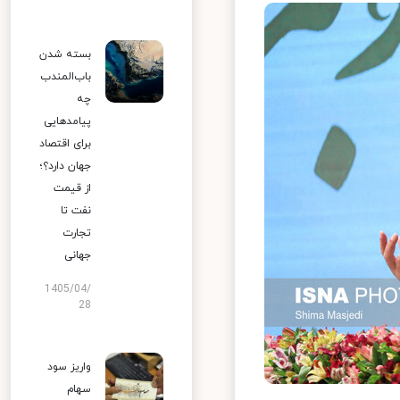
بسته شدن
باب‌المندب
چه
پیامدهایی
برای اقتصاد
جهان دارد؟؛
از قیمت
نفت تا
تجارت
جهانی
1405/04/
28
واریز سود
سهام