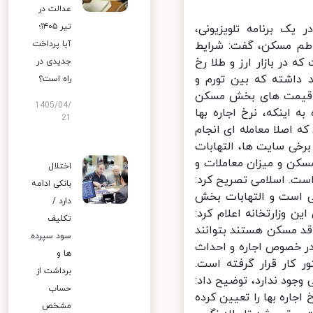
عدالت در
تیر ۱۴۰۵؛
ک برنامه تلویزیونی،
اطم مسکن، گفت: شرایط
آیا پرداخت
ر بازار ارز و طلا رخ
جدیدی در
داشته که بین تورم و
راه است؟
ش قیمت های بخش مسکن
1405/04/
 اینکه، نرخ اجاره بها
21
ه اصلا معامله ای انجام
خی سایت ها، التهابات
کن و میزان معاملات و
اختلال
ت. اسلامی تصریح کرد:
بانکی ادامه
است و التهابات بخش
دارد /
وزارتخانه اعلام کرد:
تکلیف
د مسکن هستند بتوانند
سود سپرده
ر خصوص اجاره و احداث
ها و
کار قرار گرفته است.
برداشت از
جود ندارد، توضیح داد:
حساب
ره بها را تعیین کرده
مشخص