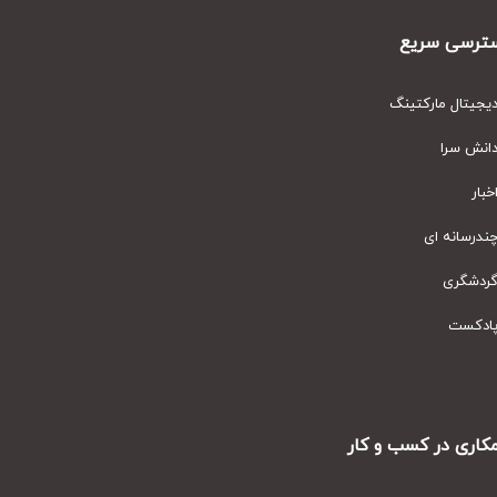
رسی سریع
یتال مارکتینگ
نش سرا
ار
رسانه ای
دشگری
دکست
ری در کسب و کار