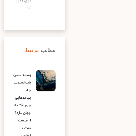
1405/04/
17
مطالب
مرتبط
بسته شدن
باب‌المندب
چه
پیامدهایی
برای اقتصاد
جهان دارد؟؛
از قیمت
نفت تا
تجارت