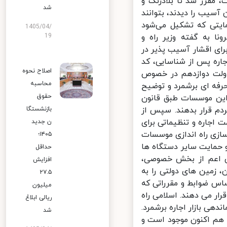
مقرر شد تا بلادرنگ و
شد
سیب را دیدند، بتوانند
یتی که تشکیل می‌شود
1405/04/
ا به گفته وزیر راه و
19
ی اقشار آسیب پذیر در
ره پس از شناسایی، کد
اصلاح نحوه
دولت دوازدهم در خصوص
محاسبه
رفه ای برشمرد و توضیح
حقوق
این موسسات طبق قانون
دم قرار بدهند. سپس از
بازنشستگا
اجاره و تنظیماتی برای
ن جدید
ازی راه اندازی موسسات
۱۴۰۵؛
 حمایت سایر دستگاه ها
حداقل
ی اعم از بخش خصوصی،
افزایش
هی زمین و مسکن، زمین های دولتی را به
۲۷.۵
اس ضوابط و مقرراتی که
میلیون
ر می دهند. اسلامی راه
ریالی ابلاغ
ی بازار اجاره برشمرد.
شد
ا هم اکنون موجود است و