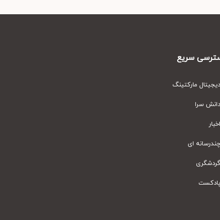
رسی سریع
یتال مارکتینگ
نش سرا
ار
رسانه ای
دشگری
دکست