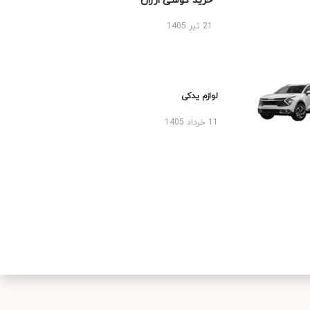
خرید گوشی ارزان
21 تیر 1405
لوازم یدکی
11 خرداد 1405