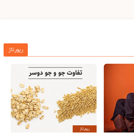
رپورتاژ
رپورتاژ