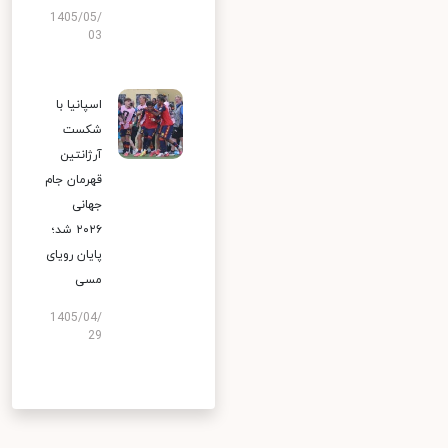
1405/05/
03
اسپانیا با
شکست
آرژانتین
قهرمان جام
جهانی
۲۰۲۶ شد؛
پایان رویای
مسی
1405/04/
29