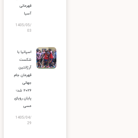
قهرمانی
آسیا
1405/05/
03
اسپانیا با
شکست
آرژانتین
قهرمان جام
جهانی
۲۰۲۶ شد؛
پایان رویای
مسی
1405/04/
29