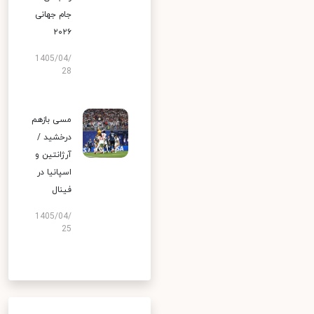
جام جهانی
۲۰۲۶
1405/04/
28
مسی بازهم
درخشید /
آرژانتین و
اسپانیا در
فینال
1405/04/
25