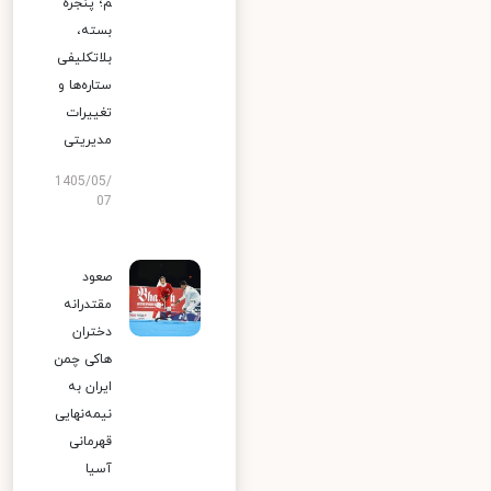
م؛ پنجره
بسته،
بلاتکلیفی
ستاره‌ها و
تغییرات
مدیریتی
1405/05/
07
صعود
مقتدرانه
دختران
هاکی چمن
ایران به
نیمه‌نهایی
قهرمانی
آسیا