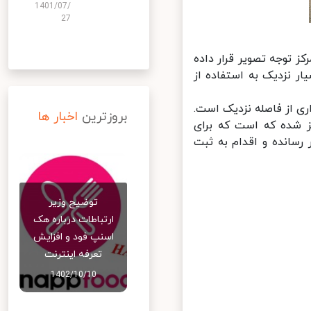
1401/07/
27
 توجه تصویر قرار داده
 با عملکردی بسیار نزدیک به استفاده از
کرو برای تصویربرداری از فاصله نزدیک است.
بروزترین
اخبار ها
سور 2 مگاپیکسلی با گشودگی دیافراگم f/2.4 مجهز شده که است که برای
وربین گوشی تا سوژه را به 4 سانتی‌متر رسانده و اقدام به ثبت
توضیح وزیر
ارتباطات درباره هک
اسنپ‌ فود و افزایش
تعرفه اینترنت
1402/10/10