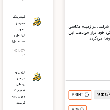
27
فیلترینگ
جدید و
 میان‌رده این شرکت، در زمینه عکاسی
عجیب
 خود قرار می‌دهد. این
ایرانسل و
ه می‌گردد.
همراه اول!
1401/07/
27
اپل برای
مراسم
رونمایی
آیفون ۱۴
https
PRINT
دعوت‌نامه
فرستاد
PDF