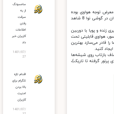
سامسونگ
از به
ن‌های پشتی، عکاسی سلفی با Nova 8 نیز در معرض توجه هواوی بوده
سرقت
است؛ به‌طوری که اوج بهینگی در دوربین جلوی یک گوشی میان‌رده را می‌توان در گوشی نوا 8 شاهد
رفتن
با گشودگی f/2.0 می‌توان تصاویری زنده و پویا با دوربین
اطلاعات
ی سنسور، هواوی قابلیتی تحت
کاربران خبر
فته که شما را قادر می‌سازد بهترین
داد
اد کنید.
1401/07/
ف بازتاب روی شیشه‌ها
27
نور گرفته تا تاریک)،
اقدام تازه
تلگرام برای
بالا بردن
امنیت
کاربران
1401/07/