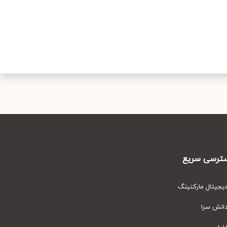
رسی سریع
یتال مارکتینگ
نش سرا