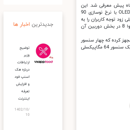
 ماه پیش معرفی شد. این
گوشی به واسطه در اختیار داشتن مشخصات چشمگیری نظیر نمایشگر OLED با نرخ نوسازی 90
ژ سریع 66 واتی، توانست خیلی زود توجه کاربران را به
جدیدترین
اخبار ها
خود جلب کند. در این میان، بدون شک یکی از ویژگی‌های برجسته هواوی نوا 8 در بخش دوربین آن
ه پشتی مجهز کرده که چهار سنسور
به همراه یک فلش LED را در خود جای می‌دهد. دوربین اصلی این گوشی به یک سنسور 64 مگاپیکسلی
توضیح
وزیر
ارتباطات
درباره هک
اسنپ‌ فود
و افزایش
تعرفه
اینترنت
1402/10/
10