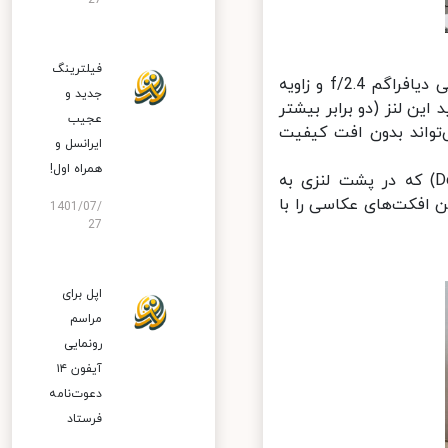
27
فیلترینگ
همچنین یک سنسور 8 مگاپیکسلی با لنز اولترا واید (فوق‌عریض) به گشودگی دیافراگم f/2.4 و زاویه
جدید و
د این لنز (دو برابر بیشتر
عجیب
تواند بدون افت کیفیت
ایرانسل و
همراه اول!
علاوه بر این، با وجود سنسور 2 مگاپیکسلی تشخیص عمق میدان (Depth) که در پشت لنزی به
اده‌ترین افکت‌های عکاسی را با
1401/07/
27
اپل برای
مراسم
رونمایی
آیفون ۱۴
دعوت‌نامه
فرستاد