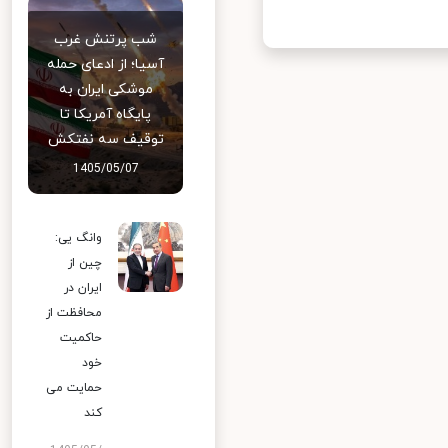
شب پرتنش غرب
آسیا؛ از ادعای حمله
موشکی ایران به
پایگاه آمریکا تا
توقیف سه نفتکش
1405/05/07
وانگ یی:
چین از
ایران در
محافظت از
حاکمیت
خود
حمایت می
کند