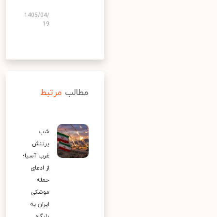
1405/04/
19
مطالب
مرتبط
شب
پرتنش
غرب آسیا؛
از ادعای
حمله
موشکی
ایران به
پایگاه