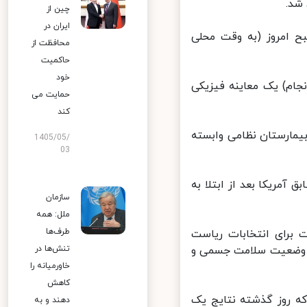
د.
چین از
ایران در
 امروز (به وقت محلی
محافظت از
حاکمیت
خود
ام) یک معاینه فیزیکی
حمایت می
کند
ره رجوع بایدن ۷۸ ساله به این بیمارستان نظامی وابسته
1405/05/
03
مریکا بعد از ابتلا به
سازمان
ملل: همه
طرف‌ها
 برای انتخابات ریاست
رباره وضعیت سلامت جسمی و
تنش‌ها در
خاورمیانه را
کاهش
ه روز گذشته نتایج یک
دهند و به