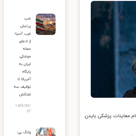
شب
پرتنش
غرب آسیا؛
از ادعای
حمله
موشکی
ایران به
پایگاه
آمریکا تا
توقیف سه
نفتکش
1405/05/
07
 معاینات پزشکی بایدن
وانگ یی: