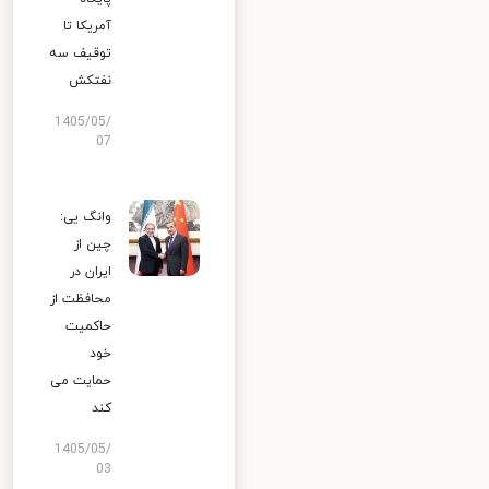
آمریکا تا
توقیف سه
نفتکش
1405/05/
07
وانگ یی:
چین از
ایران در
محافظت از
حاکمیت
خود
حمایت می
کند
1405/05/
03