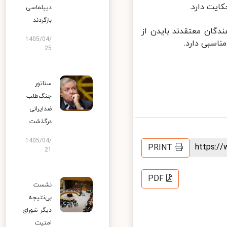
یت دارد.
دیپلماسی
بازگردند
د، تنها ۴۰ درصد از پاسخ‌دهندگان معتقدند بایدن از
1405/04/
25
سناتور
جنگ‌طلب
ضدایرانی
درگذشت
1405/04/
https:
PRINT
21
PDF
نشست
بی‌نتیجه
دیگر شورای
امنیت