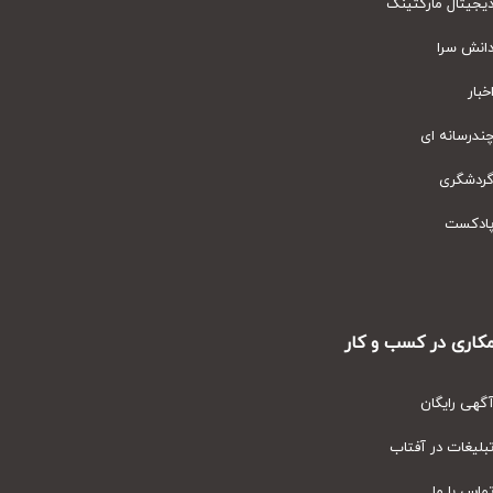
یتال مارکتینگ
نش سرا
ار
رسانه ای
دشگری
دکست
ری در کسب و کار
ی رایگان
یغات در آفتاب
س با ما