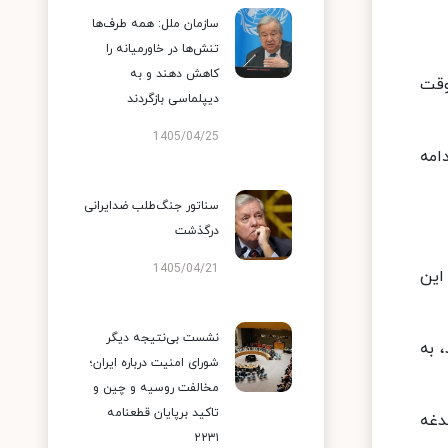
سازمان ملل: همه طرف‌ها
تنش‌ها در خاورمیانه را
کاهش دهند و به
وقت
دیپلماسی بازگردند
1405/04/25
امه
سناتور جنگ‌طلب ضدایرانی
درگذشت
1405/04/21
این
نشست بی‌نتیجه دیگر
کرات برای رقابت برای انتخابات ریاست جمهوری سال ۲۰۲۰ شد، به
شورای امنیت درباره ایران؛
مخالفت روسیه و چین و
تاکید برپایان قطعنامه
غه‌
۲۲۳۱