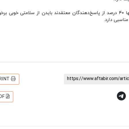
نظرسنجی «پالتیکو/مورنینگ کانسالت» نشان داد، تنها ۴۰ درصد از پاسخ‌دهندگان معتقدند بایدن از سلامتی خوبی بر
https://www.aftabir.com/art
RINT
DF