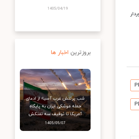
1405/04/19
خوردار
بروزترین
اخبار ها
P
شب پرتنش غرب آسیا؛ از ادعای
P
حمله موشکی ایران به پایگاه
آمریکا تا توقیف سه نفتکش
1405/05/07