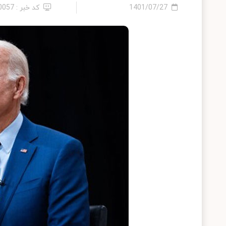
1401/07/27
کد خبر : 10057