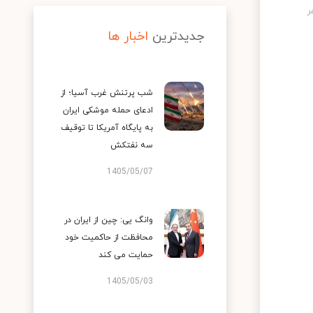
جدیدترین
اخبار ها
شب پرتنش غرب آسیا؛ از
ادعای حمله موشکی ایران
به پایگاه آمریکا تا توقیف
سه نفتکش
1405/05/07
وانگ یی: چین از ایران در
محافظت از حاکمیت خود
حمایت می کند
1405/05/03