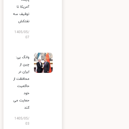
آمریکا تا
توقیف سه
نفتکش
1405/05/
07
وانگ یی:
چین از
ایران در
محافظت از
حاکمیت
خود
حمایت می
کند
1405/05/
03