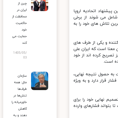
چین از
ایران در
پیشنهاد اتحادیه اروپا
امل می شوند از برخی
محافظت از
ن تلاش های خود را به
حاکمیت
خود
حمایت می
ننده و یکی از طرف های
کند
معنا است که ایران علی
1405/05/
تصریح کرده اند از خود
03
 است.
به حصول نتیجه نهایی،
سازمان
 قرار دارد و به ویژه
ملل: همه
طرف‌ها
تنش‌ها در
یم نهایی خود را برای
خاورمیانه را
بتواند فشارهای وارده
کاهش
دهند و به