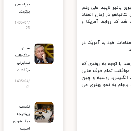
دیپلماسی
ی یائیر لاپید علی رغم
بازگردند
نیاهو در زمان انعقاد
شد که روابط آمریکا و
1405/04/
25
امات خود به آمریکا در
سناتور
جنگ‌طلب
 با توجه به روندی که
ضدایرانی
موافقت تمام طرف هایی
درگذشت
 انگلیس، روسیه و چین
1405/04/
رجام به نحو بهتری می
21
نشست
بی‌نتیجه
دیگر شورای
امنیت