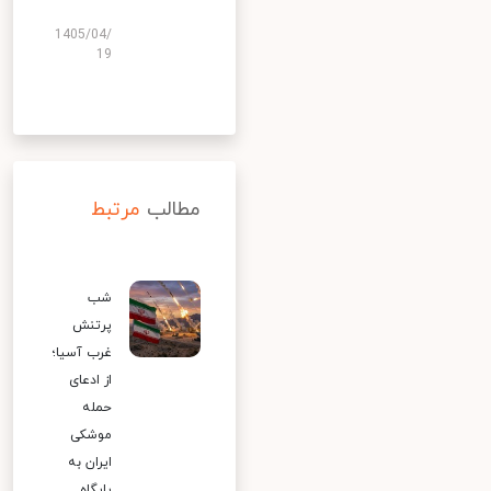
1405/04/
19
مطالب
مرتبط
شب
پرتنش
غرب آسیا؛
از ادعای
حمله
موشکی
ایران به
پایگاه