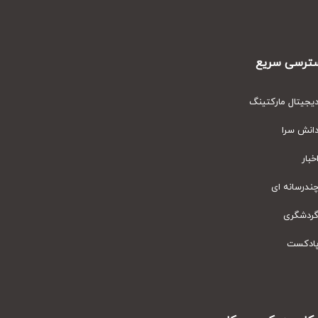
رسی سریع
یتال مارکتینگ
نش سرا
ار
رسانه ای
دشگری
دکست