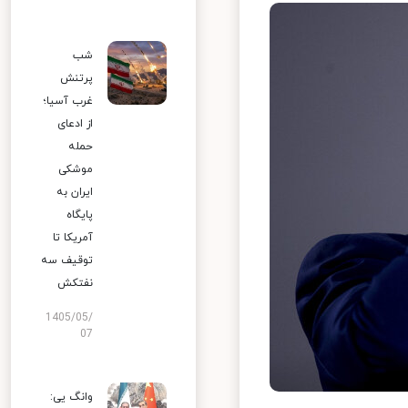
شب
پرتنش
غرب آسیا؛
از ادعای
حمله
موشکی
ایران به
پایگاه
آمریکا تا
توقیف سه
نفتکش
1405/05/
07
وانگ یی: