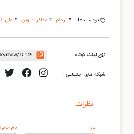
برچسب ها :
#
برجام
#
مذاکرات وین
#
علی با
لینک کوتاه :
icle/show/10149
شبکه های اجتماعی :
نظرات
نام
نام خانوا