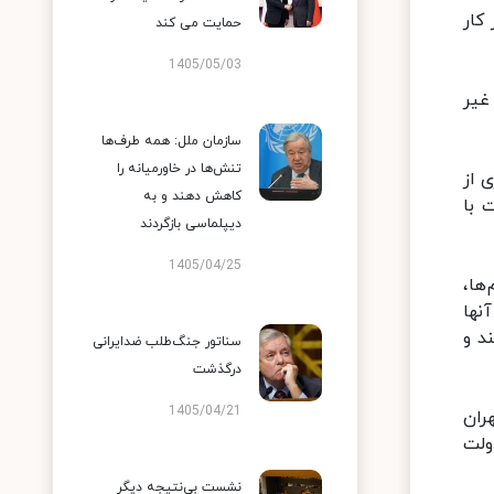
کار
حمایت می کند
1405/05/03
غیر
سازمان ملل: همه طرف‌ها
تنش‌ها در خاورمیانه را
 از
کاهش دهند و به
 با
دیپلماسی بازگردند
1405/04/25
ها،
نها
د و
سناتور جنگ‌طلب ضدایرانی
درگذشت
1405/04/21
ران
ولت
نشست بی‌نتیجه دیگر