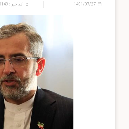
1401/07/27
کد خبر : 10149