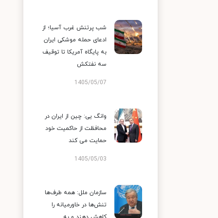
شب پرتنش غرب آسیا؛ از
ادعای حمله موشکی ایران
به پایگاه آمریکا تا توقیف
سه نفتکش
1405/05/07
وانگ یی: چین از ایران در
محافظت از حاکمیت خود
حمایت می کند
1405/05/03
سازمان ملل: همه طرف‌ها
تنش‌ها در خاورمیانه را
کاهش دهند و به