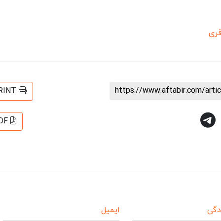
قری
https://www.aftabir.com/art
RINT
DF
دگی
ایمیل