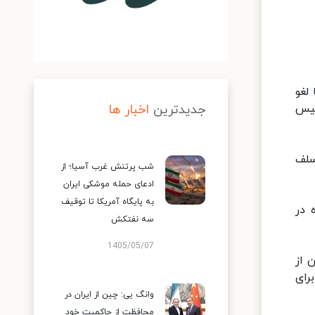
لغو
ییس
جدیدترین
اخبار ها
سلف
شب پرتنش غرب آسیا؛ از
ادعای حمله موشکی ایران
به پایگاه آمریکا تا توقیف
 در
سه نفتکش
1405/05/07
 از
رای
وانگ یی: چین از ایران در
محافظت از حاکمیت خود