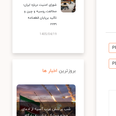
شورای امنیت درباره ایران؛
مخالفت روسیه و چین و
تاکید برپایان قطعنامه
۲۲۳۱
1405/04/19
P
P
بروزترین
اخبار ها
شب پرتنش غرب آسیا؛ از ادعای
حمله موشکی ایران به پایگاه