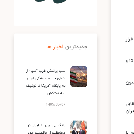
ار داشت: قرار
جدیدترین
اخبار ها
بر اساس اعلام اتحادیه اروپا به خبرنگاران مستقر در وین، نشست کمیسیون مشترک برجام ساعت یک عصر به وقت وین (۱۵ و
شب پرتنش غرب آسیا؛ از
ادعای حمله موشکی ایران
تون
به پایگاه آمریکا تا توقیف
سه نفتکش
ابل
1405/05/07
ران
وانگ یی: چین از ایران در
 با
محافظت از حاکمیت خود