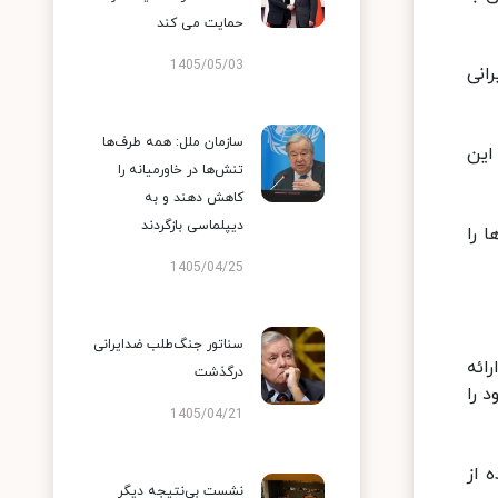
حمایت می کند
1405/05/03
انی
سازمان ملل: همه طرف‌ها
این
تنش‌ها در خاورمیانه را
کاهش دهند و به
دیپلماسی بازگردند
 را
1405/04/25
سناتور جنگ‌طلب ضدایرانی
ائه
درگذشت
 را
1405/04/21
 از
نشست بی‌نتیجه دیگر