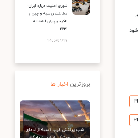
شورای امنیت درباره ایران؛
مخالفت روسیه و چین و
.
تاکید برپایان قطعنامه
۲۲۳۱
شود
1405/04/19
بروزترین
اخبار ها
P
P
شب پرتنش غرب آسیا؛ از ادعای
حمله موشکی ایران به پایگاه