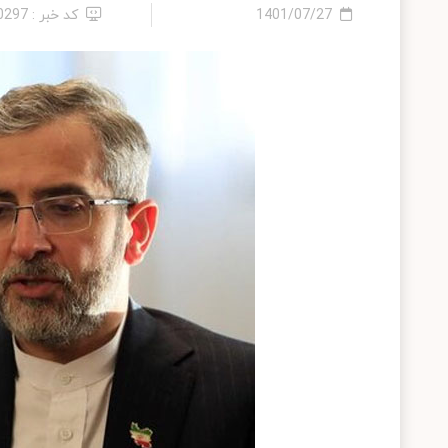
1401/07/27
کد خبر : 10297