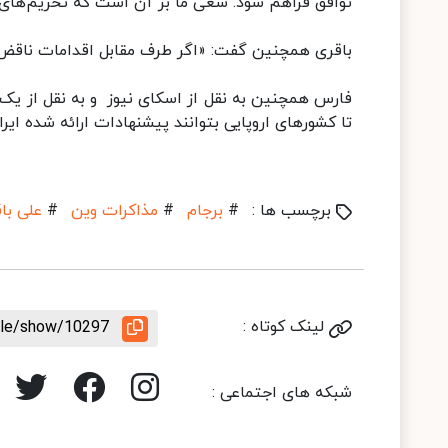
توافق فراهم شود. سعی ما بر آن است که تحریم‌های ظا
باقری همچنین گفت: «اگر طرف مقابل اقدامات ناقض تو
فارس همچنین به نقل از اسکای نیوز و به نقل از یک م
تا کشورهای اروپایی بتوانند پیشنهادات ارائه شده ایرا
برچسب ها :
#
برجام
#
مذاکرات وین
#
علی با
لینک کوتاه :
icle/show/10297
شبکه های اجتماعی :