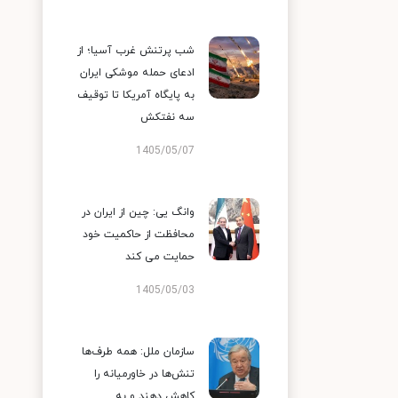
شب پرتنش غرب آسیا؛ از
ادعای حمله موشکی ایران
به پایگاه آمریکا تا توقیف
سه نفتکش
1405/05/07
وانگ یی: چین از ایران در
محافظت از حاکمیت خود
حمایت می کند
1405/05/03
سازمان ملل: همه طرف‌ها
تنش‌ها در خاورمیانه را
کاهش دهند و به