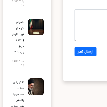
1405/05/
14
ماجرای
«توافق
قریب‌الوقو
ع تنگه
هرمز»
ارسال نظر
چیست؟
1405/05/
13
دفتر رهبر
انقلاب:
ادعا درباره
واکنش
رهبر انقلاب