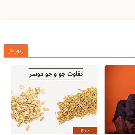
رپورتاژ
رپورتاژ