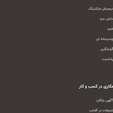
یتال مارکتینگ
نش سرا
ار
رسانه ای
دشگری
دکست
ری در کسب و کار
ی رایگان
یغات در آفتاب