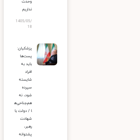
وحدت
نداریم
1405/05/
18
پزشکیان:
پست‌ها
باید به
افراد
شایسته
سپرده
شود، نه
هم‌جناحی‌ه
ا / دولت با
شهادت
رهبر،
پشتوانه