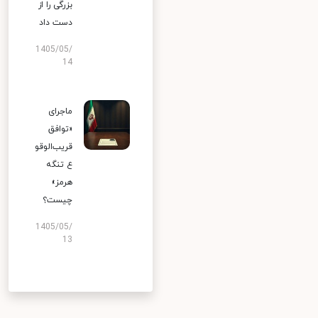
بزرگی را از
دست داد
1405/05/
14
ماجرای
«توافق
قریب‌الوقو
ع تنگه
هرمز»
چیست؟
1405/05/
13