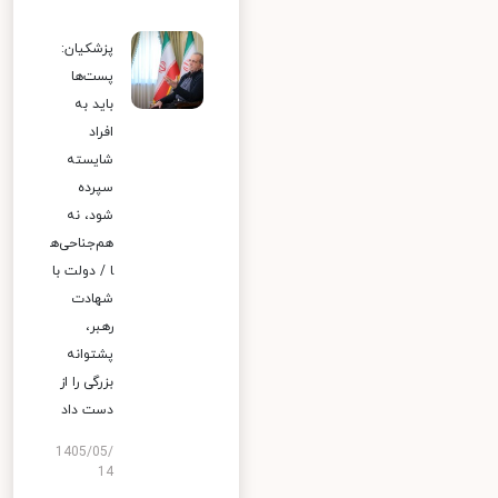
پزشکیان:
پست‌ها
باید به
افراد
شایسته
سپرده
شود، نه
هم‌جناحی‌ه
ا / دولت با
شهادت
رهبر،
پشتوانه
بزرگی را از
دست داد
1405/05/
14