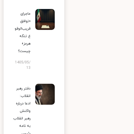
ماجرای
«توافق
قریب‌الوقو
ع تنگه
هرمز»
چیست؟
1405/05/
13
دفتر رهبر
انقلاب:
ادعا درباره
واکنش
رهبر انقلاب
به نامه
رئیس