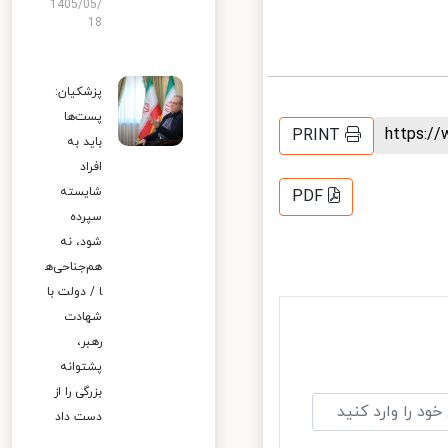
1405/05/
18
پزشکیان:
پست‌ها
https:
PRINT
باید به
افراد
شایسته
PDF
سپرده
شود، نه
هم‌جناحی‌ه
ا / دولت با
شهادت
رهبر،
پشتوانه
بزرگی را از
دست داد