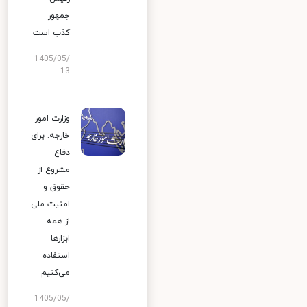
جمهور
کذب است
1405/05/
13
وزارت امور
خارجه: برای
دفاع
مشروع از
حقوق و
امنیت ملی
از همه
ابزارها
استفاده
می‌کنیم
1405/05/