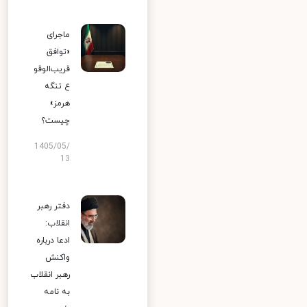
ماجرای
«توافق
قریب‌الوقو
ع تنگه
هرمز»
چیست؟
1405/05/
13
دفتر رهبر
انقلاب:
ادعا درباره
واکنش
رهبر انقلاب
به نامه