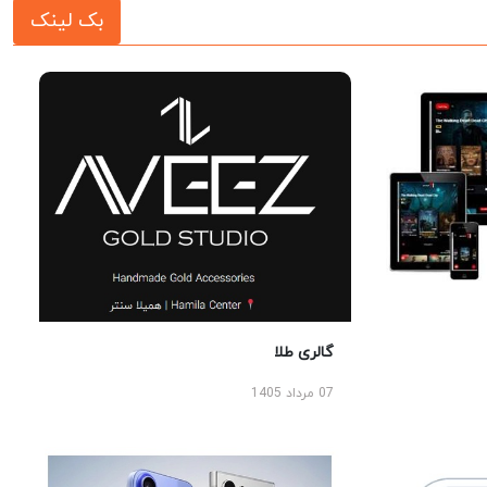
بک لینک
گالری طلا
07 مرداد 1405