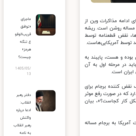
ماجرای
ادامه مذاکرات وین از
«توافق
مساله روشن است. ریشه
قریب‌الوقو
ا، نقض قطعنامه توسط
 توسط آمریکایی‌هاست.
ع تنگه
هرمز»
وده و هست، پایبند به
چیست؟
د در مرحله اول به آن
1405/05/
یران است.
13
نقض کننده برجام برای
د که در صورت رفع موثر
دفتر رهبر
کل کار کجاست؟»، بیان
انقلاب:
ادعا درباره
واکنش
مریکا به برجام مساله
رهبر انقلاب
به نامه