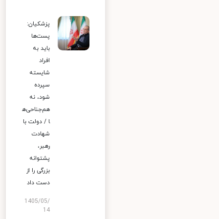
پزشکیان:
پست‌ها
باید به
افراد
شایسته
سپرده
شود، نه
هم‌جناحی‌ه
ا / دولت با
شهادت
رهبر،
پشتوانه
بزرگی را از
دست داد
1405/05/
14