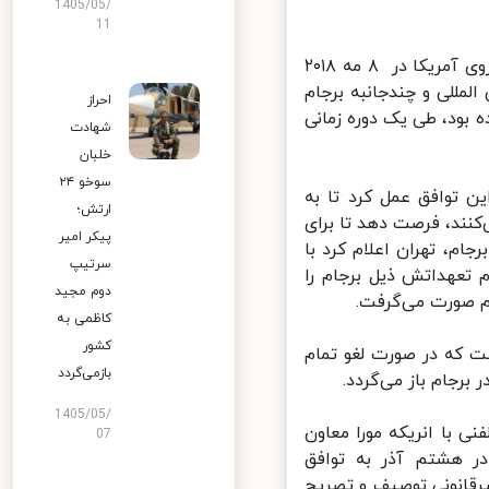
1405/05/
11
پس از پایان ریاست جمهوری باراک اوباما، دونالد ترامپ رئیس جمهوری تندروی آمریکا در ۸ مه ۲۰۱۸
ین المللی و چندجانبه برجام
احراز
بود، طی یک دوره زمانی
شهادت
خلبان
سوخو ۲۴
 توافق عمل کرد تا به
ارتش؛
نند، فرصت دهد تا برای
پیکر امیر
، تهران اعلام کرد با
سرتیپ
 تعهداتش ذیل برجام را
دوم مجید
 صورت می‌گرفت.
کاظمی به
کشور
 که در صورت لغو تمام
بازمی‌گردد
رجام باز می‌گردد.
1405/05/
با انریکه مورا معاون
07
ر هشتم آذر به توافق
رقانونی توصیف و تصریح