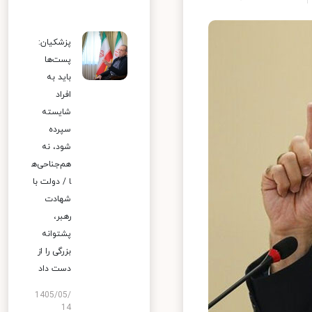
پزشکیان:
پست‌ها
باید به
افراد
شایسته
سپرده
شود، نه
هم‌جناحی‌ه
ا / دولت با
شهادت
رهبر،
پشتوانه
بزرگی را از
دست داد
1405/05/
14