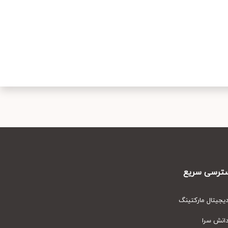
رسی سریع
یتال مارکتینگ
نش سرا