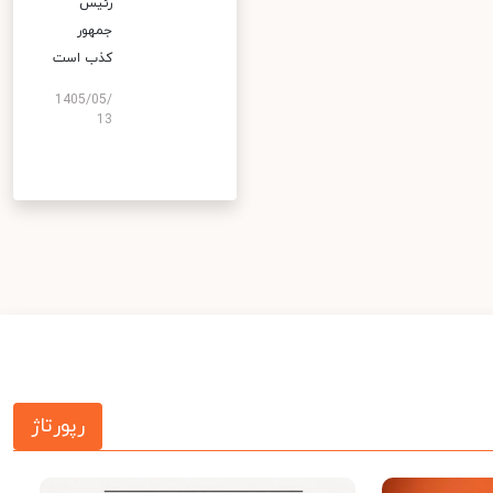
رئیس
جمهور
کذب است
1405/05/
13
رپورتاژ