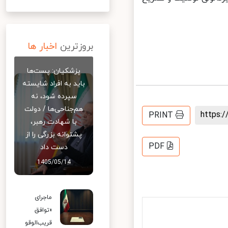
بروزترین
اخبار ها
پزشکیان: پست‌ها
باید به افراد شایسته
سپرده شود، نه
هم‌جناحی‌ها / دولت
https
PRINT
با شهادت رهبر،
پشتوانه بزرگی را از
PDF
دست داد
1405/05/14
ماجرای
«توافق
قریب‌الوقو