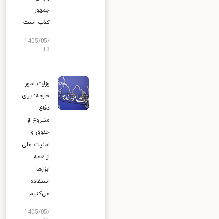
جمهور
کذب است
1405/05/
13
وزارت امور
خارجه: برای
دفاع
مشروع از
حقوق و
امنیت ملی
از همه
ابزارها
استفاده
می‌کنیم
1405/05/