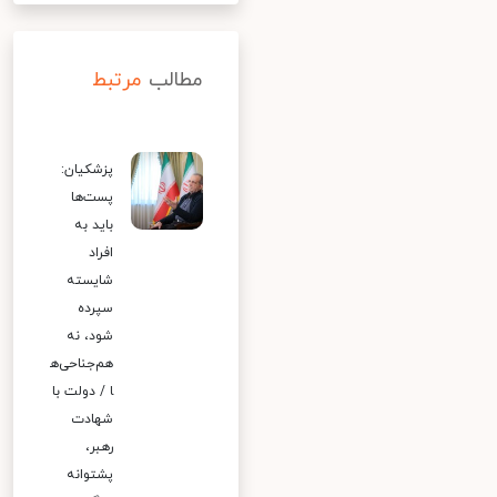
مطالب
مرتبط
پزشکیان:
پست‌ها
باید به
افراد
شایسته
سپرده
شود، نه
هم‌جناحی‌ه
ا / دولت با
شهادت
رهبر،
پشتوانه