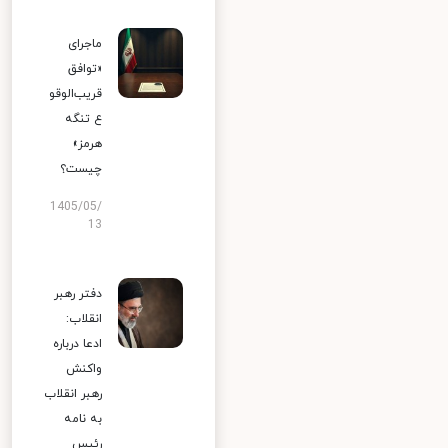
ماجرای
«توافق
قریب‌الوقو
ع تنگه
هرمز»
چیست؟
1405/05/
13
دفتر رهبر
انقلاب:
ادعا درباره
واکنش
رهبر انقلاب
به نامه
رئیس