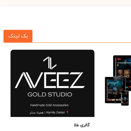
بک لینک
گالری طلا