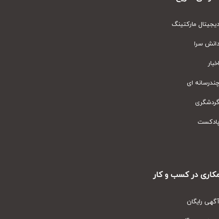
یتال مارکتینگ
نش سرا
ار
رسانه ای
دشگری
دکست
ری در کسب و کار
ی رایگان