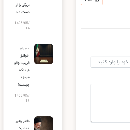
بزرگی را از
دست داد
1405/05/
14
ماجرای
«توافق
قریب‌الوقو
ع تنگه
هرمز»
چیست؟
1405/05/
13
دفتر رهبر
انقلاب: