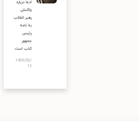
ادعا درباره
واکنش
رهبر انقلاب
به نامه
رئیس
جمهور
کذب است
1405/05/
13