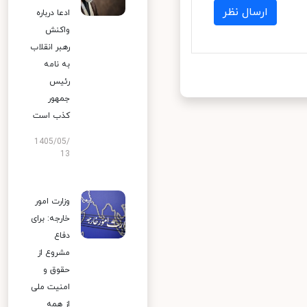
ارسال نظر
ادعا درباره
واکنش
رهبر انقلاب
به نامه
رئیس
جمهور
کذب است
1405/05/
13
وزارت امور
خارجه: برای
دفاع
مشروع از
حقوق و
امنیت ملی
از همه