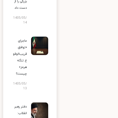
بزرگی را از
دست داد
1405/05/
14
ماجرای
«توافق
قریب‌الوقو
ع تنگه
هرمز»
چیست؟
1405/05/
13
دفتر رهبر
انقلاب: