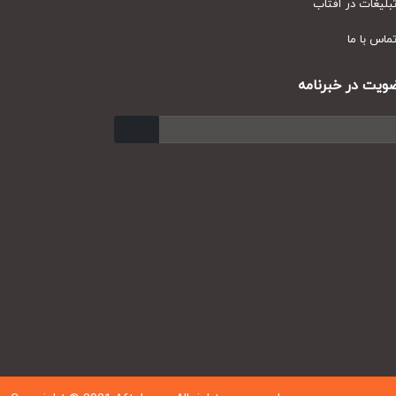
یغات در آفتاب
س با ما
ت در خبرنامه
ارسال