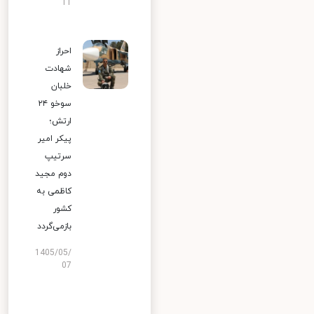
11
احراز
شهادت
خلبان
سوخو ۲۴
ارتش؛
پیکر امیر
سرتیپ
دوم مجید
کاظمی به
کشور
بازمی‌گردد
1405/05/
07