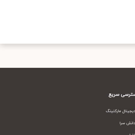
رسی سریع
یتال مارکتینگ
نش سرا