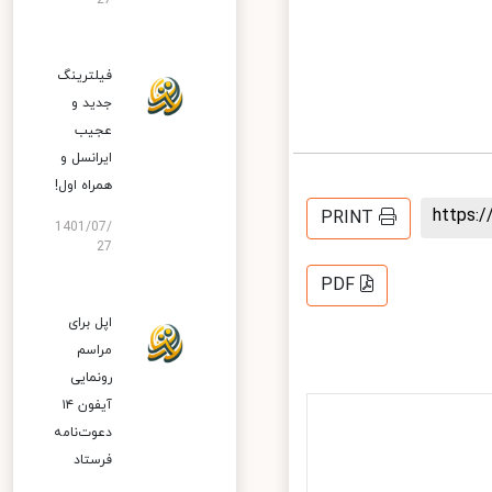
27
فیلترینگ
جدید و
عجیب
ایرانسل و
همراه اول!
https
PRINT
1401/07/
27
PDF
اپل برای
مراسم
رونمایی
آیفون ۱۴
دعوت‌نامه
فرستاد