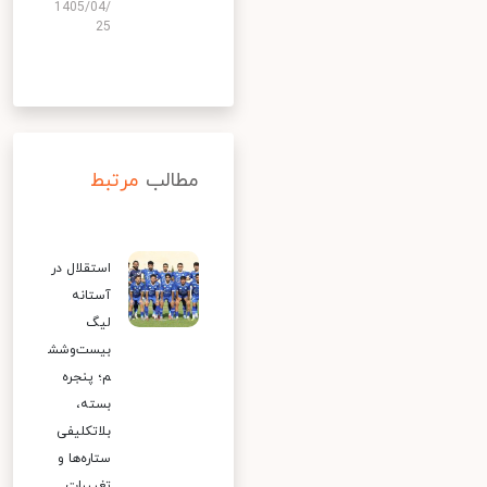
1405/04/
25
مطالب
مرتبط
استقلال در
آستانه
لیگ
بیست‌وشش
م؛ پنجره
بسته،
بلاتکلیفی
ستاره‌ها و
تغییرات