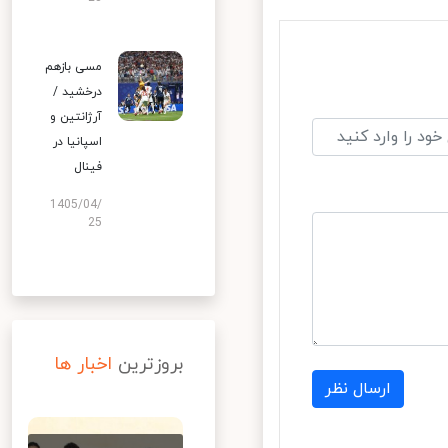
مسی بازهم
درخشید /
آرژانتین و
اسپانیا در
فینال
1405/04/
25
بروزترین
اخبار ها
ارسال نظر