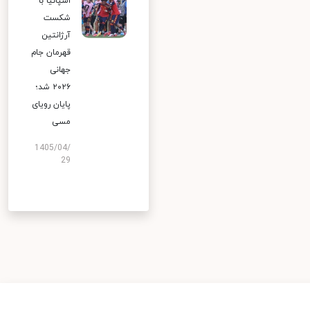
اسپانیا با
شکست
آرژانتین
قهرمان جام
جهانی
۲۰۲۶ شد؛
پایان رویای
مسی
1405/04/
29