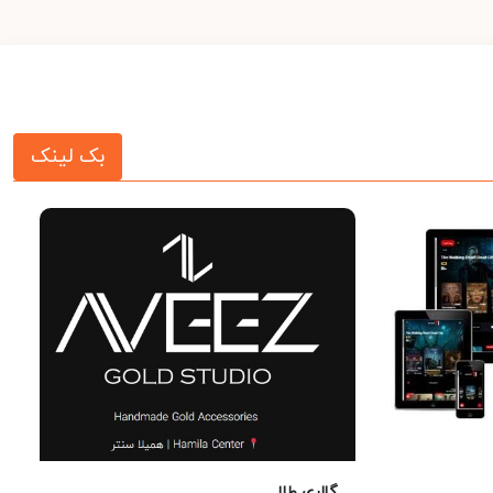
بک لینک
گالری طلا