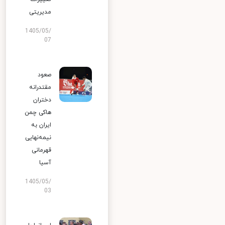
مدیریتی
1405/05/
07
صعود
مقتدرانه
دختران
هاکی چمن
ایران به
نیمه‌نهایی
قهرمانی
آسیا
1405/05/
03