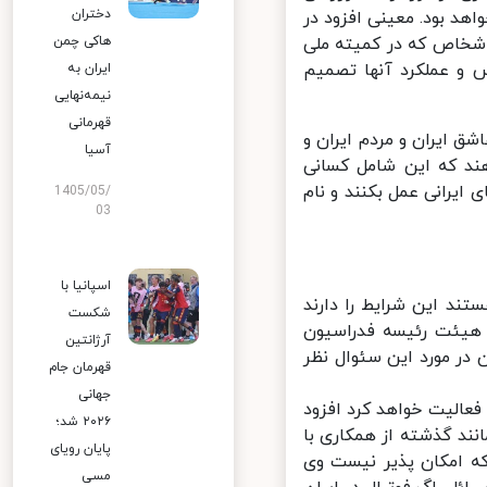
دختران
د بود. معینی افزود در
اشخاص که در کمیته ملی
هاکی چمن
 عملکرد آنها تصمیم
ایران به
نیمه‌نهایی
قهرمانی
 ایران و مردم ایران و
آسیا
د که این شامل کسانی
یرانی عمل بکنند و نام
1405/05/
03
اسپانیا با
د این شرایط را دارند
شکست
 هیئت رئیسه فدراسیون
آرژانتین
در مورد این سئوال نظر
قهرمان جام
جهانی
عالیت خواهد کرد افزود
۲۰۲۶ شد؛
د گذشته از همکاری با
پایان رویای
ه امکان پذیر نیست وی
مسی