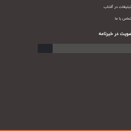
یغات در آفتاب
س با ما
ت در خبرنامه
ارسال