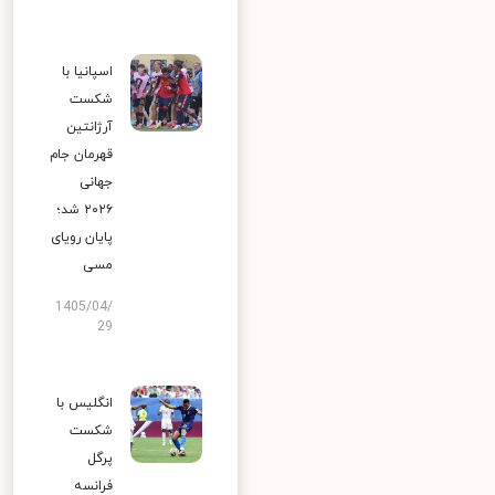
اسپانیا با
شکست
آرژانتین
قهرمان جام
جهانی
۲۰۲۶ شد؛
پایان رویای
مسی
1405/04/
29
انگلیس با
شکست
پرگل
فرانسه