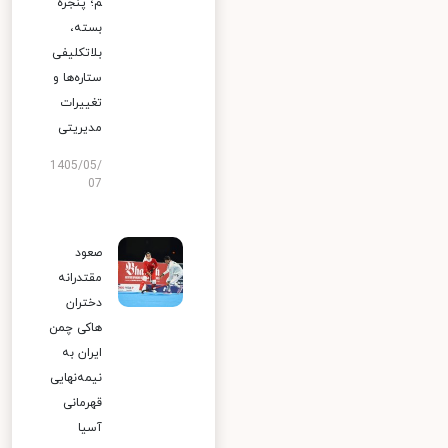
م؛ پنجره
بسته،
بلاتکلیفی
ستاره‌ها و
تغییرات
مدیریتی
1405/05/
07
صعود
مقتدرانه
دختران
هاکی چمن
ایران به
نیمه‌نهایی
قهرمانی
آسیا