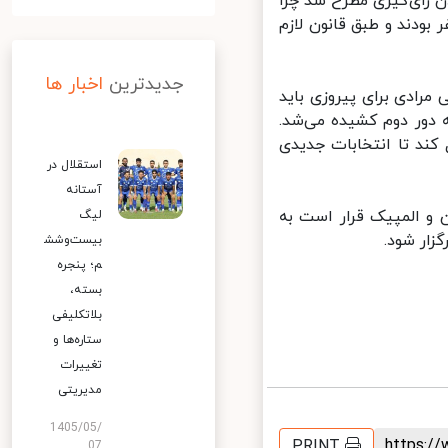
رای‌گیری مطرح شد چرا
بت رییس هیات آذربایجان شرقی، تعداد اعضای مجمع ۴۳ نفر بودند و طبق قانون لازم
جدیدترین
اخبار ها
رادی برای پیروزی باید
دور دوم کشیده می‌شد.
ند تا انتخابات جدیدی
استقلال در
آستانه
و المپیک قرار است به
لیگ
ار شود.
بیست‌وشش
م؛ پنجره
بسته،
بلاتکلیفی
ستاره‌ها و
تغییرات
مدیریتی
1405/05/
https:
PRINT
07