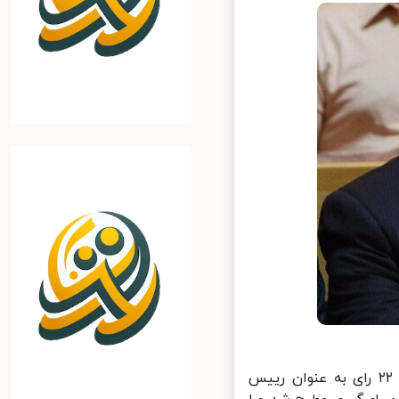
انتخابات فدراسیون وزنه‌برداری تیرماه سال ۹۸ برگزار شد و علی مرادی با ۲۲ رای به عنوان رییس