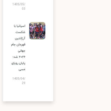
1405/05/
03
اسپانیا با
شکست
آرژانتین
قهرمان جام
جهانی
۲۰۲۶ شد؛
پایان رویای
مسی
1405/04/
29