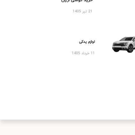
خرید گوشی ارزان
21 تیر 1405
لوازم یدکی
11 خرداد 1405