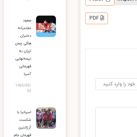
PDF
صعود
مقتدرانه
دختران
هاکی چمن
ایران به
نیمه‌نهایی
قهرمانی
آسیا
1405/05/
03
اسپانیا با
شکست
آرژانتین
قهرمان جام