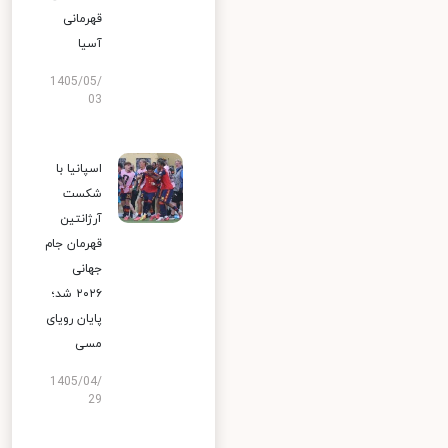
قهرمانی
آسیا
1405/05/
03
اسپانیا با
شکست
آرژانتین
قهرمان جام
جهانی
۲۰۲۶ شد؛
پایان رویای
مسی
1405/04/
29