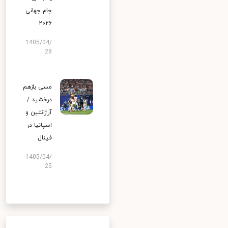
جام جهانی
۲۰۲۶
1405/04/
28
مسی بازهم
درخشید /
آرژانتین و
اسپانیا در
فینال
1405/04/
25