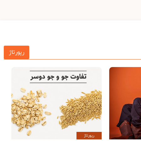
رپورتاژ
رپورتاژ