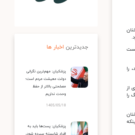
نان
.
جدیدترین
اخبار ها
کست
 را
پزشکیان: مهم‌ترین نگرانی
دولت معیشت مردم است؛
مصلحتی بالاتر از حفظ
 از
وحدت نداریم
 را
1405/05/18
نان
۲۰۱ است به شرط اینکه
پزشکیان: پست‌ها باید به
افراد شایسته سپرده شود،