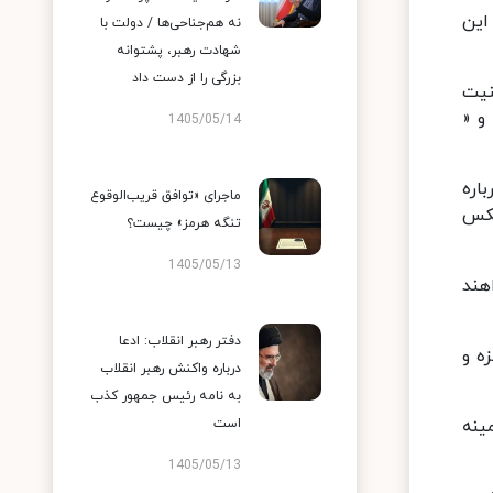
این
نه هم‌جناحی‌ها / دولت با
شهادت رهبر، پشتوانه
بزرگی را از دست داد
نیت
و «
1405/05/14
اره
ماجرای «توافق قریب‌الوقوع
عکس
تنگه هرمز» چیست؟
1405/05/13
هند
دفتر رهبر انقلاب: ادعا
ه و
درباره واکنش رهبر انقلاب
به نامه رئیس جمهور کذب
ینه
است
1405/05/13