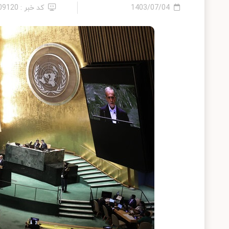
1403/07/04
کد خبر : 2409120