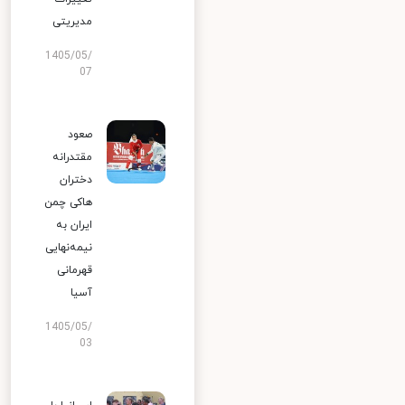
مدیریتی
1405/05/
07
صعود
مقتدرانه
دختران
هاکی چمن
ایران به
نیمه‌نهایی
قهرمانی
آسیا
1405/05/
03