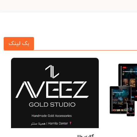
بک لینک
گالری طلا