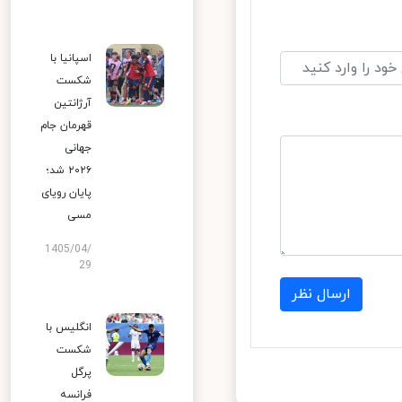
اسپانیا با
شکست
آرژانتین
قهرمان جام
جهانی
۲۰۲۶ شد؛
پایان رویای
مسی
1405/04/
29
ارسال نظر
انگلیس با
شکست
پرگل
فرانسه