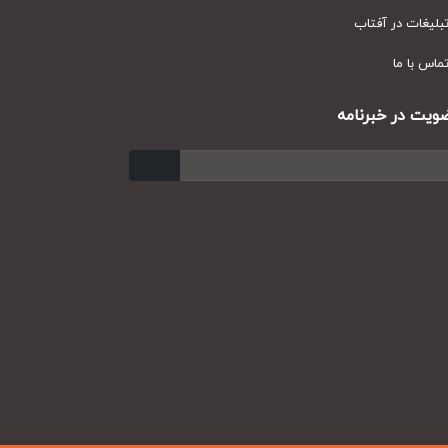
یغات در آفتاب
س با ما
ت در خبرنامه
ارسال