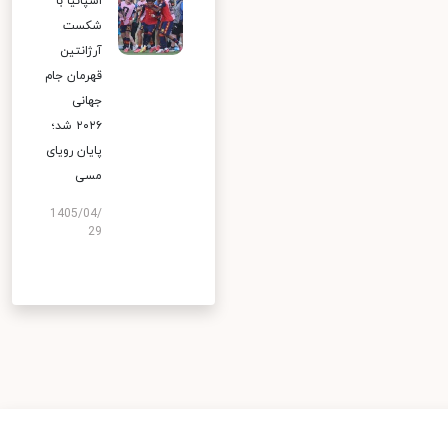
اسپانیا با
شکست
آرژانتین
قهرمان جام
جهانی
۲۰۲۶ شد؛
پایان رویای
مسی
1405/04/
29