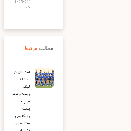
1405/04/
25
مطالب
مرتبط
استقلال در
آستانه
لیگ
بیست‌وشش
م؛ پنجره
بسته،
بلاتکلیفی
ستاره‌ها و
تغییرات