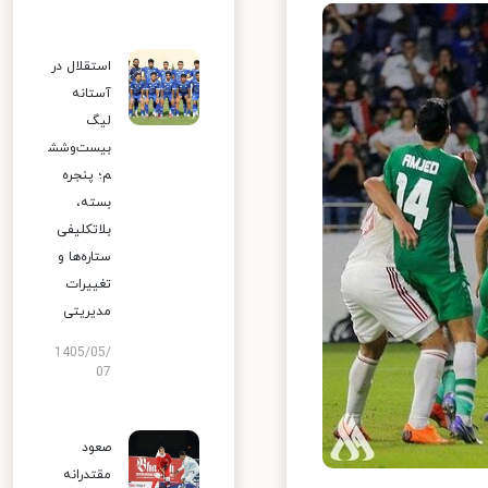
استقلال در
آستانه
لیگ
بیست‌وشش
م؛ پنجره
بسته،
بلاتکلیفی
ستاره‌ها و
تغییرات
مدیریتی
1405/05/
07
صعود
مقتدرانه