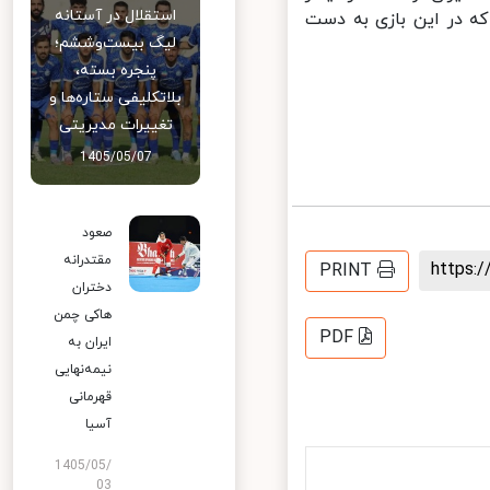
استقلال در آستانه
ه در این بازی به دست
لیگ بیست‌وششم؛
پنجره بسته،
بلاتکلیفی ستاره‌ها و
تغییرات مدیریتی
1405/05/07
صعود
مقتدرانه
https
PRINT
دختران
هاکی چمن
PDF
ایران به
نیمه‌نهایی
قهرمانی
آسیا
1405/05/
03