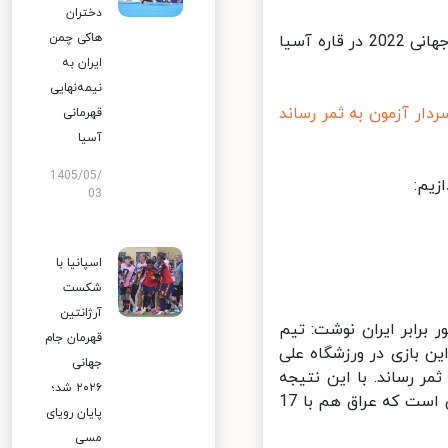
دختران
هاکی چمن
ایسنا: تیم ملی فوتبال ایران در یکی از حساس ترین بازی های انتخابی جام جهانی 2022 در قاره آسیا
ایران به
نیمه‌نهایی
ار آزمون به ثمر رساند
قهرمانی
آسیا
1405/05/
یم:
03
اسپانیا با
شکست
آرژانتین
برابر ایران نوشت: تیم
قهرمان جام
 بازی در ورزشگاه علی
جهانی
برگزار شد. تک گل بازی را سردار آزمون در دقیقه 35 به ثمر رساند. با این نتیجه
۲۰۲۶ شد؛
ایران با 18 امتیاز به عنوان تیم صدرنشین به دور بعد صعود کرد این درحالی است که عراق هم با 17
پایان رویای
مسی