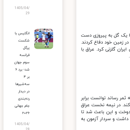
1405/04/
29
انگلیس با
ا یک گل به پیروزی دست
شکست
ر زمین خود دفاع کردند.
پرگل
ان گلزنی کرد. عراق با
فرانسه
سوم جهان
شد؛ برد ۶
بر ۴
سه‌شیرها
در دیدار
مر رساند توانست برابر
رده‌بندی
د. در نیمه نخست عراق
جام جهانی
خت و این باعث شد تا
۲۰۲۶
داشت و سردار آزمون به
1405/04/
28