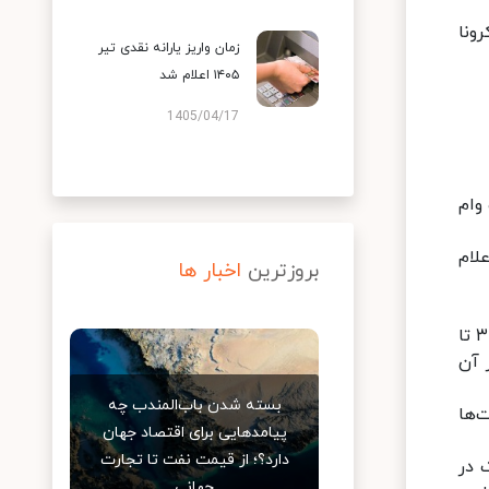
ونا
زمان واریز یارانه نقدی تیر
۱۴۰۵ اعلام شد
1405/04/17
وام
لام
بروزترین
اخبار ها
محمود زاده معاون وزیر راه وشهرسازی توضیح داد: قیمت مسکن در حال حاضر براساس آمارهای رسمی صادر شده کاهش ۳ تا
 آن
بسته شدن باب‌المندب چه
‌ها
پیامدهایی برای اقتصاد جهان
دارد؟؛ از قیمت نفت تا تجارت
 در
جهانی