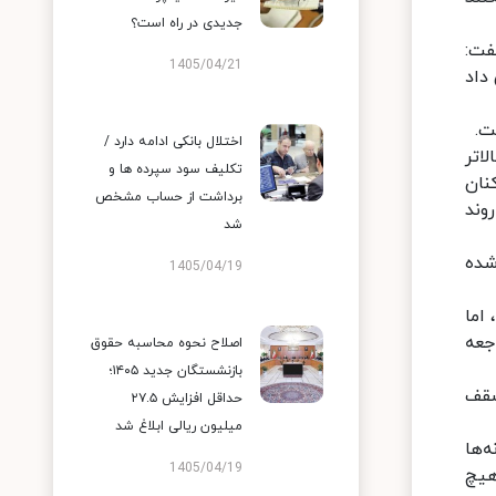
جدیدی در راه است؟
فت:
1405/04/21
را افزایش داد
ت.
اختلال بانکی ادامه دارد /
اتر
تکلیف سود سپرده ها و
نان
برداشت از حساب مشخص
وند
شد
ره گذاشته شده
1405/04/19
اما
جعه
اصلاح نحوه محاسبه حقوق
بازنشستگان جدید ۱۴۰۵؛
سقف
حداقل افزایش ۲۷.۵
میلیون ریالی ابلاغ شد
‌ها
1405/04/19
هیچ