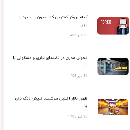
کدام بروکر کمترین کمیسیون و اسپرد را
روی...
30 تیر 1405
تحولی مدرن در فضاهای اداری و مسکونی با
ش...
31 تیر 1405
ظهور بازار آنلاین هوشمند شیش دنگ برای
پا...
30 تیر 1405