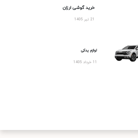
خرید گوشی ارزان
21 تیر 1405
لوازم یدکی
11 خرداد 1405