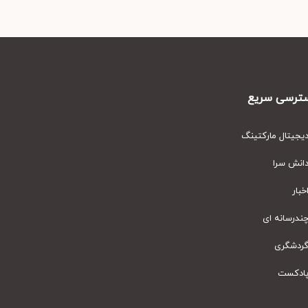
رسی سریع
یتال مارکتینگ
نش سرا
ار
رسانه ای
دشگری
دکست