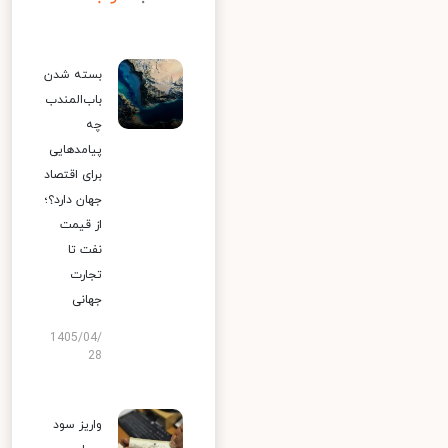
بسته شدن
باب‌المندب
چه
پیامدهایی
برای اقتصاد
جهان دارد؟؛
از قیمت
نفت تا
تجارت
جهانی
1405/04/
28
واریز سود