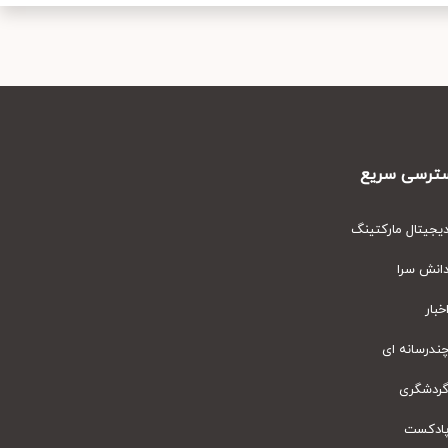
رسی سریع
یتال مارکتینگ
نش سرا
ار
رسانه ای
دشگری
دکست