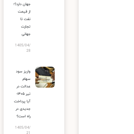
جهان دارد؟؛
از قیمت
نفت تا
تجارت
جهانی
1405/04/
28
واریز سود
سهام
عدالت در
تیر ۱۴۰۵؛
آیا پرداخت
جدیدی در
راه است؟
1405/04/
21