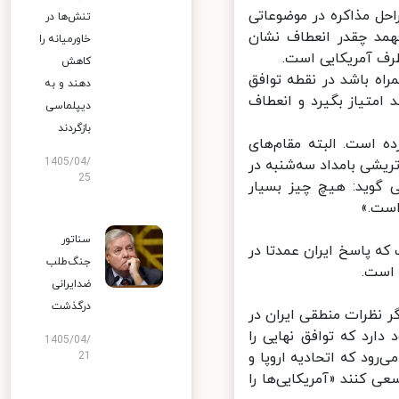
حل مذاکره در موضوعاتی
تنش‌ها در
مد چقدر انعطاف نشان
خاورمیانه را
ف آمریکایی است.
کاهش
اه باشد در نقطه توافق
دهند و به
امتیاز بگیرد و انعطاف
دیپلماسی
بازگردند
 است. البته مقام‌های
1405/04/
ریشی بامداد سه‌شنبه در
25
گوید: هیچ چیز بسیار
ست.»
سناتور
که پاسخ ایران عمدتا در
جنگ‌طلب
است.
ضدایرانی
درگذشت
 نظرات منطقی ایران در
رد که توافق نهایی را
1405/04/
رود که اتحادیه اروپا و
21
 کنند «آمریکایی‌ها را