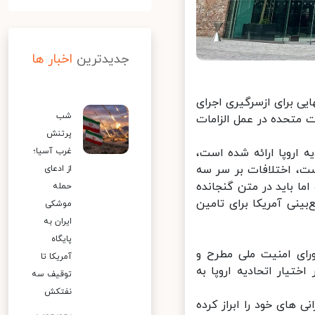
جدیدترین
اخبار ها
ی‌ برای ازسرگیری اجرای
شب
متحده در عمل الزامات
پرتنش
اروپا ارائه شده است،
غرب آسیا؛
ت، اختلافات بر سر سه
از ادعای
 باید در متن گنجانده
حمله
نی آمریکا برای تامین
موشکی
ایران به
پایگاه
ای امنیت ملی مطرح و
آمریکا تا
۱۴۰۱ به صورت مکتوب در اختیار اتحادیه اروپا به
توقیف سه
نفتکش
های خود را ابراز کرده