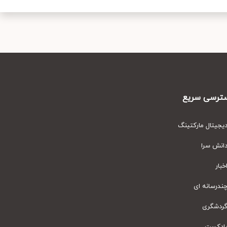
رسی سریع
یتال مارکتینگ
نش سرا
ار
رسانه ای
دشگری