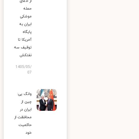
از ادعای
حمله
موشکی
ایران به
پایگاه
آمریکا تا
توقیف سه
نفتکش
1405/05/
07
وانگ یی:
چین از
ایران در
محافظت از
حاکمیت
خود