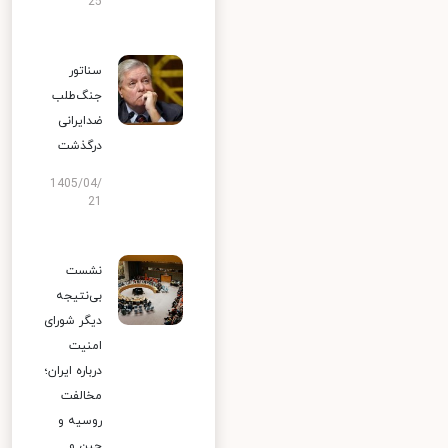
25
سناتور
جنگ‌طلب
ضدایرانی
درگذشت
1405/04/
21
نشست
بی‌نتیجه
دیگر شورای
امنیت
درباره ایران؛
مخالفت
روسیه و
چین و