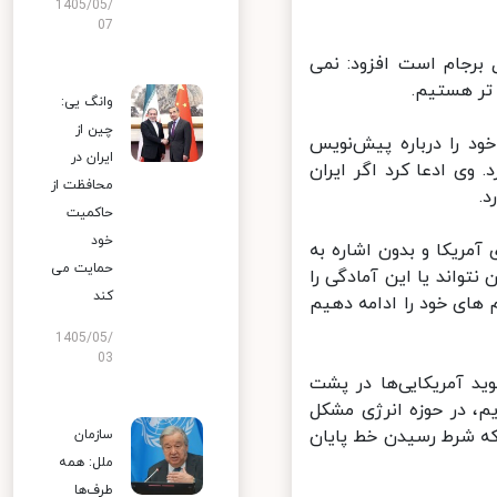
1405/05/
07
برجام است افزود:‌ نمی
ر هستیم.
وانگ یی:
چین از
 را درباره پیش‌نویس
ایران در
ی ادعا کرد اگر ایران
محافظت از
حاکمیت
خود
یکا و بدون اشاره به
حمایت می
واند یا این آمادگی را
کند
های خود را ادامه دهیم
1405/05/
03
د آمریکایی‌ها در پشت
، در حوزه انرژی مشکل
که شرط رسیدن خط پایان
سازمان
ملل: همه
طرف‌ها