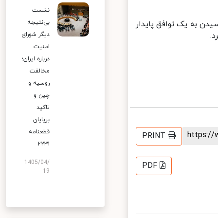
نشست
بی‌نتیجه
دن به یک توافق پایدار
دیگر شورای
امنیت
درباره ایران؛
مخالفت
روسیه و
چین و
تاکید
برپایان
قطعنامه
https:
PRINT
۲۲۳۱
1405/04/
PDF
19