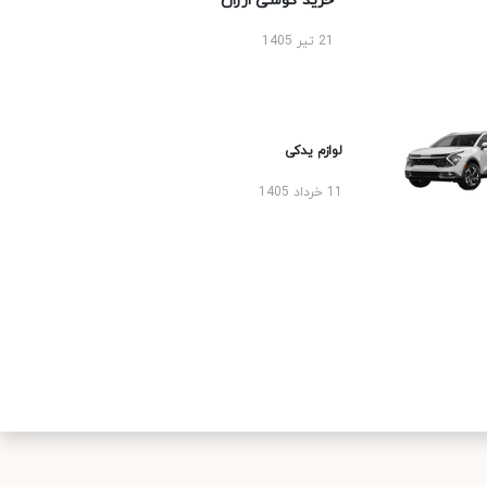
خرید گوشی ارزان
21 تیر 1405
لوازم یدکی
11 خرداد 1405