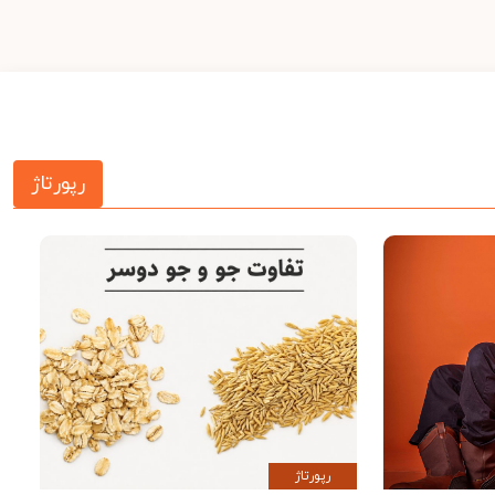
رپورتاژ
رپورتاژ