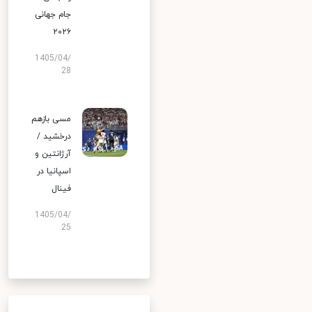
جام جهانی
۲۰۲۶
1405/04/
28
مسی بازهم
درخشید /
آرژانتین و
اسپانیا در
فینال
1405/04/
25