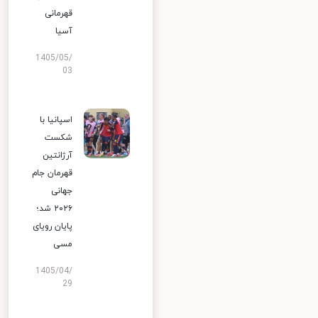
قهرمانی
آسیا
1405/05/
03
اسپانیا با
شکست
آرژانتین
قهرمان جام
جهانی
۲۰۲۶ شد؛
پایان رویای
مسی
1405/04/
29