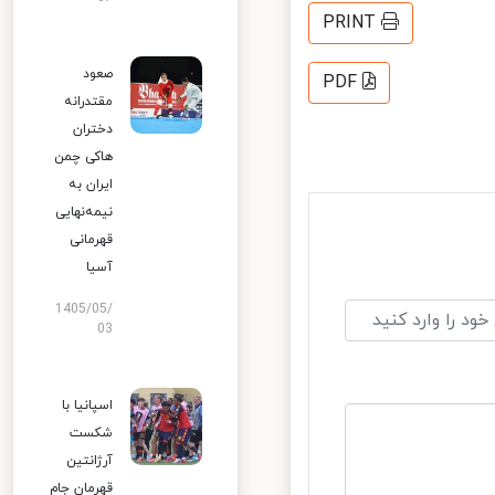
PRINT
صعود
PDF
مقتدرانه
دختران
هاکی چمن
ایران به
نیمه‌نهایی
قهرمانی
آسیا
1405/05/
03
اسپانیا با
شکست
آرژانتین
قهرمان جام