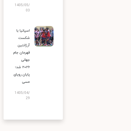
1405/05/
03
اسپانیا با
شکست
آرژانتین
قهرمان جام
جهانی
۲۰۲۶ شد؛
پایان رویای
مسی
1405/04/
29