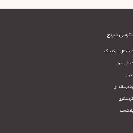
رسی سریع
یتال مارکتینگ
نش سرا
ار
رسانه ای
دشگری
دکست