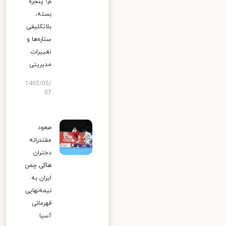
م؛ پنجره
بسته،
بلاتکلیفی
ستاره‌ها و
تغییرات
مدیریتی
1405/05/
07
صعود
مقتدرانه
دختران
هاکی چمن
ایران به
نیمه‌نهایی
قهرمانی
آسیا