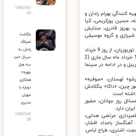
1405/05/
یم امینی، به تهیه کنندگی بهرام رادان و
03
ه، حسین پورکریمی، کیا
، بهروز قادری، ستایش
بازگشت
شیرازی و گروه موسیقی
نصرالله
فیلم سینمایی «گربه سیاه» محصول سال 2020 کشور ایران با مدیریت محمد توریوریان، از روز 9 خرداد
رادش به
ماه سال جاری (30 می 2022) در سینما «سالم» در شهر سلیمانیه، از روز 12 خرداد ماه سال جاری (2
سریال «مرد
بیل و در ادامه در سینما
سه هزار
چهره»؛
شو» لهستان، «صوفیه»
همکاری
پیشگام «چونگ کینگ» Chongqing Pioneer در کشور چین، «داکا» بنگلادش
دوباره با
اشته است.
مهران
ئل روز جوانان، حضور
مدیری
ن دارد.
1405/04/
برداری: مرتضی هدایی،
28
هنگساز: بامداد افشار،
جت اشتری، طراح لباس: