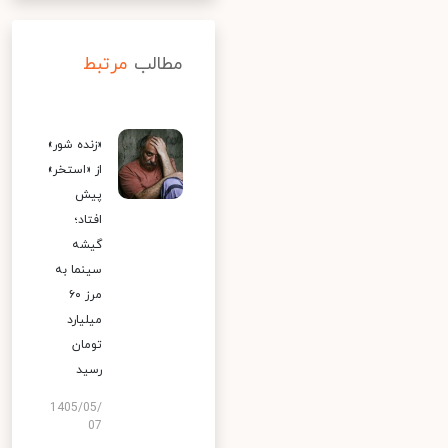
مطالب
مرتبط
«زنده شور»
از «استخر»
پیش
افتاد؛
گیشه
سینما به
مرز ۶۰
میلیارد
تومان
رسید
1405/05/
07