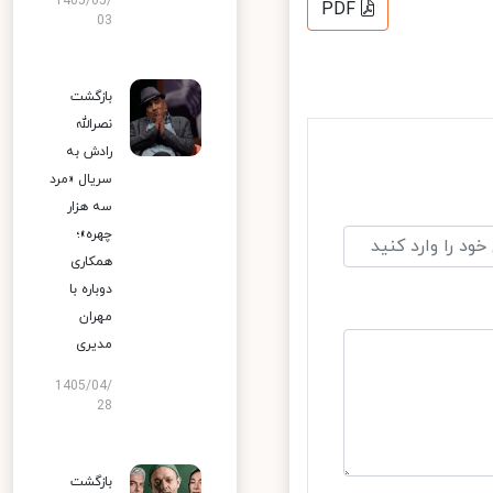
1405/05/
PDF
03
بازگشت
نصرالله
رادش به
سریال «مرد
سه هزار
چهره»؛
همکاری
دوباره با
مهران
مدیری
1405/04/
28
بازگشت