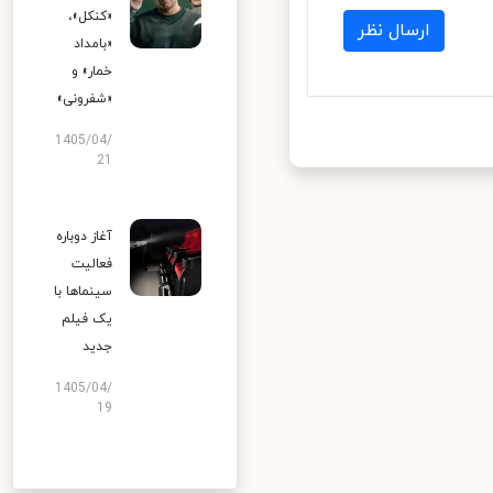
«کنکل»،
ارسال نظر
«بامداد
خمار» و
«شفرونی»
1405/04/
21
آغاز دوباره
فعالیت
سینماها با
یک فیلم
جدید
1405/04/
19