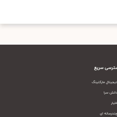
رسی سریع
یتال مارکتینگ
نش سرا
ار
رسانه ای