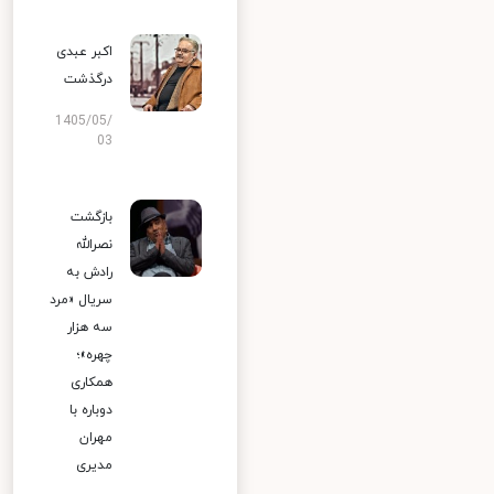
اکبر عبدی
درگذشت
1405/05/
03
بازگشت
نصرالله
رادش به
سریال «مرد
سه هزار
چهره»؛
همکاری
دوباره با
مهران
مدیری