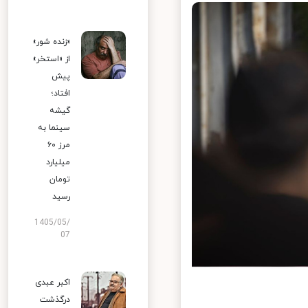
«زنده شور»
از «استخر»
پیش
افتاد؛
گیشه
سینما به
مرز ۶۰
میلیارد
تومان
رسید
1405/05/
07
اکبر عبدی
درگذشت