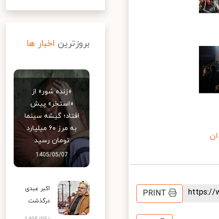
بروزترین
اخبار ها
«زنده شور» از
«استخر» پیش
افتاد؛ گیشه سینما
به مرز ۶۰ میلیارد
ن
تومان رسید
1405/05/07
اکبر عبدی
https:
PRINT
درگذشت