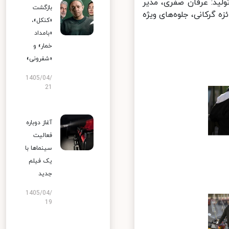
لید: عرفان صفری، مدیر
بازگشت
گرکانی، جلوه‌های ویژه
«کنکل»،
«بامداد
خمار» و
«شفرونی»
1405/04/
21
آغاز دوباره
فعالیت
سینماها با
یک فیلم
جدید
1405/04/
19