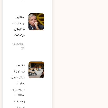
25
سناتور
جنگ‌طلب
ضدایرانی
درگذشت
1405/04/
21
نشست
بی‌نتیجه
دیگر شورای
امنیت
درباره ایران؛
مخالفت
روسیه و
چین و