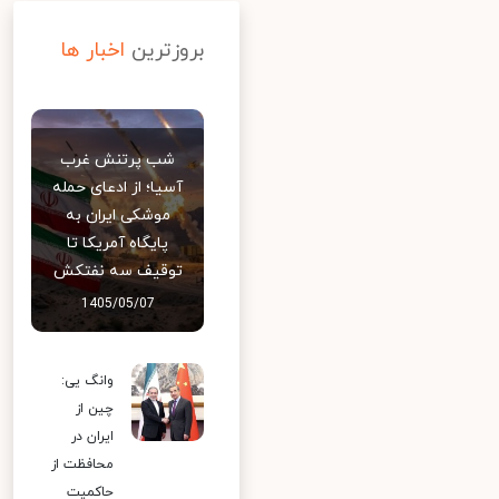
بروزترین
اخبار ها
شب پرتنش غرب
آسیا؛ از ادعای حمله
موشکی ایران به
پایگاه آمریکا تا
توقیف سه نفتکش
1405/05/07
وانگ یی:
چین از
ایران در
محافظت از
حاکمیت