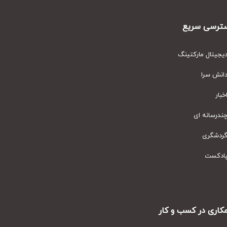
رسی سریع
یتال مارکتینگ
نش سرا
ار
رسانه ای
دشگری
دکست
ری در کسب و کار