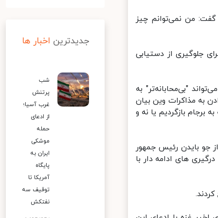
فت: من نمی‌توانم چیز
جدیدترین
اخبار ها
ی جلوگیری از دستیابی
شب
اند "بی‌محابانه‌تر" به
پرتنش
ن به مذاکرات وین بیان
غرب آسیا؛
برجام بازگردیم یا نه و
از ادعای
حمله
موشکی
 از جو بایدن رئیس جمهور
ایران به
گیری های ادامه دار با
پایگاه
آمریکا تا
توقیف سه
دند.
نفتکش
خیر غزه با ادعای این