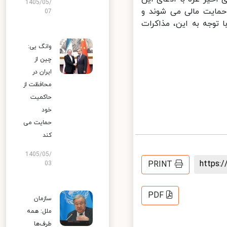
1405/05/
ایت مالی می شوند و
07
وجه به این، مذاکرات
وانگ یی:
چین از
ایران در
محافظت از
حاکمیت
خود
حمایت می
کند
1405/05/
https
PRINT
03
PDF
سازمان
ملل: همه
طرف‌ها