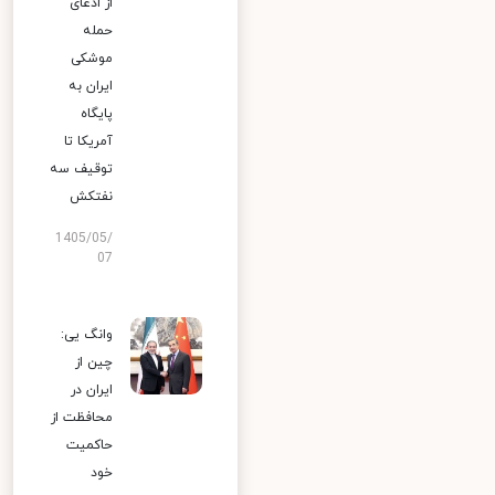
از ادعای
حمله
موشکی
ایران به
پایگاه
آمریکا تا
توقیف سه
نفتکش
1405/05/
07
وانگ یی:
چین از
ایران در
محافظت از
حاکمیت
خود