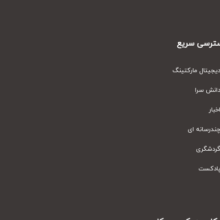
رسی سریع
یتال مارکتینگ
نش سرا
ار
رسانه ای
دشگری
دکست