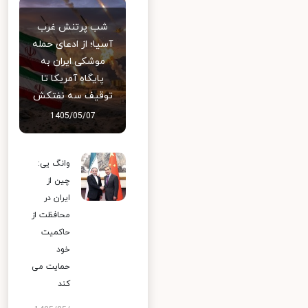
شب پرتنش غرب
آسیا؛ از ادعای حمله
موشکی ایران به
پایگاه آمریکا تا
توقیف سه نفتکش
1405/05/07
وانگ یی:
چین از
ایران در
محافظت از
حاکمیت
خود
حمایت می
کند