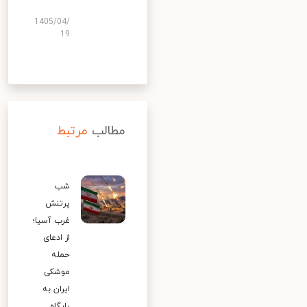
1405/04/
19
مطالب
مرتبط
شب
پرتنش
غرب آسیا؛
از ادعای
حمله
موشکی
ایران به
پایگاه