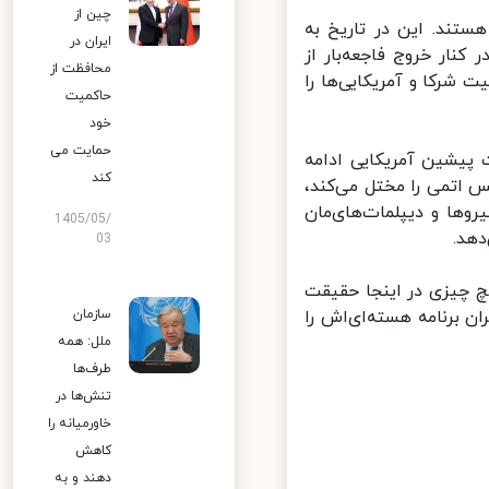
چین از
تند. این در تاریخ به
ایران در
ر خروج فاجعه‌بار از
محافظت از
رکا و آمریکایی‌ها را
حاکمیت
خود
حمایت می
پیشین آمریکایی ادامه
کند
 اتمی را مختل می‌کند،
ها و دیپلمات‌های‌مان
1405/05/
د.
03
 چیزی در اینجا حقیقت
 برنامه هسته‌ای‌اش را
سازمان
ملل: همه
طرف‌ها
تنش‌ها در
خاورمیانه را
کاهش
دهند و به