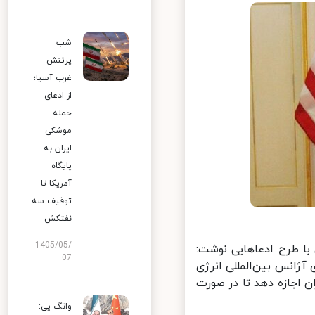
شب
پرتنش
غرب آسیا؛
از ادعای
حمله
موشکی
ایران به
پایگاه
آمریکا تا
توقیف سه
نفتکش
1405/05/
ا طرح ادعاهایی نوشت:
07
ژانس بین‌المللی انرژی
 اجازه دهد تا در صورت
وانگ یی: