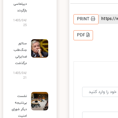
دیپلماسی
بازگردند
https:
PRINT
1405/04/
25
PDF
سناتور
جنگ‌طلب
ضدایرانی
درگذشت
1405/04/
21
نشست
بی‌نتیجه
دیگر شورای
امنیت