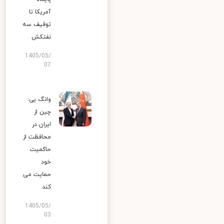
آمریکا تا
توقیف سه
نفتکش
1405/05/
07
وانگ یی:
چین از
ایران در
محافظت از
حاکمیت
خود
حمایت می
کند
1405/05/
03