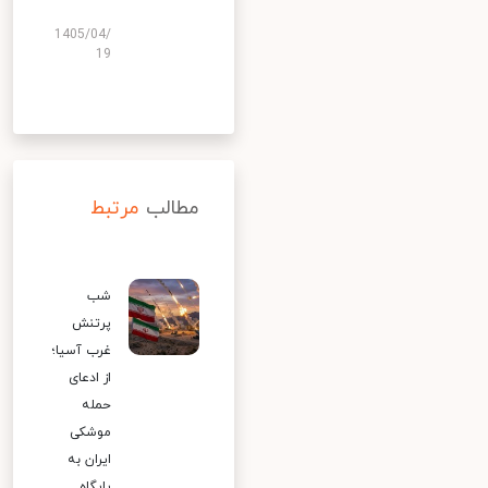
1405/04/
19
مطالب
مرتبط
شب
پرتنش
غرب آسیا؛
از ادعای
حمله
موشکی
ایران به
پایگاه