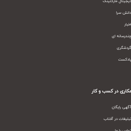
یتال مارکتینگ
نش سرا
ار
رسانه ای
دشگری
دکست
ری در کسب و کار
ی رایگان
یغات در آفتاب
س با ما