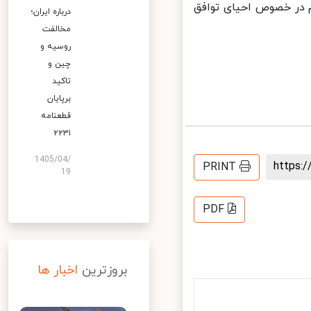
در خصوص احیای توافق
درباره ایران؛
مخالفت
روسیه و
چین و
تاکید
برپایان
قطعنامه
۲۲۳۱
1405/04/
https
PRINT
19
PDF
بروزترین
اخبار ها