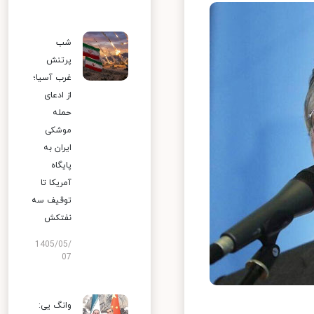
شب
پرتنش
غرب آسیا؛
از ادعای
حمله
موشکی
ایران به
پایگاه
آمریکا تا
توقیف سه
نفتکش
1405/05/
07
وانگ یی: