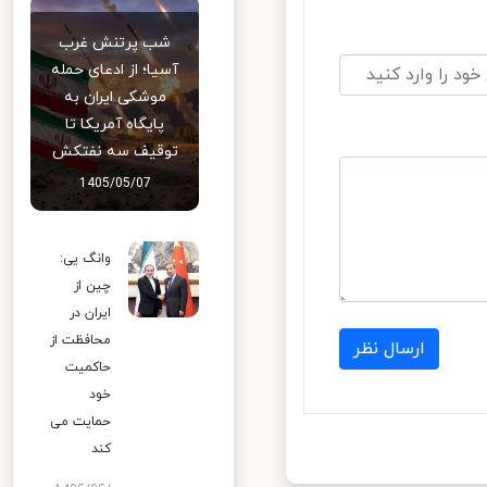
شب پرتنش غرب
آسیا؛ از ادعای حمله
موشکی ایران به
پایگاه آمریکا تا
توقیف سه نفتکش
1405/05/07
وانگ یی:
چین از
ایران در
محافظت از
ارسال نظر
حاکمیت
خود
حمایت می
کند