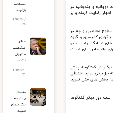
دیپلماسی
جانبه و چندجانبه در
بازگردند
ار رضایت کردند و بر
1405/04/
25
طوح معاونین و چه در
گزاری کمیسیون، گروه
سناتور
های همه کشورهای عضو
جنگ‌طلب
ی ملاحظه روسای هیات
ضدایرانی
درگذشت
گیر در گفتگوها، پیش
1405/04/
ز برخی موارد اختلافی
21
 بخش های متن تقریبا
نشست
است دور دیگر گفتگوها
بی‌نتیجه
دیگر شورای
امنیت