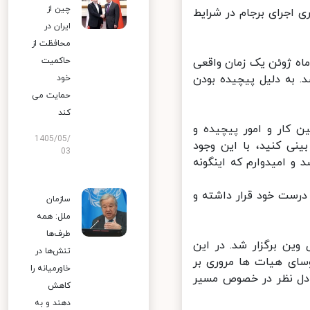
چین از
اجرای برجام در شرایط
ایران در
محافظت از
ه ژوئن یک زمان واقعی
حاکمیت
 به دلیل پیچیده بودن
خود
حمایت می
کند
کار و امور پیچیده و
1405/05/
 کنید، با این وجود
03
 امیدوارم که اینگونه
رست خود قرار داشته و
سازمان
ملل: همه
طرف‌ها
ن برگزار شد. در این
تنش‌ها در
ای هیات ها مروری بر
خاورمیانه را
دل نظر در خصوص مسیر
کاهش
دهند و به