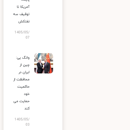
آمریکا تا
توقیف سه
نفتکش
1405/05/
07
وانگ یی:
چین از
ایران در
محافظت از
حاکمیت
خود
حمایت می
کند
1405/05/
03