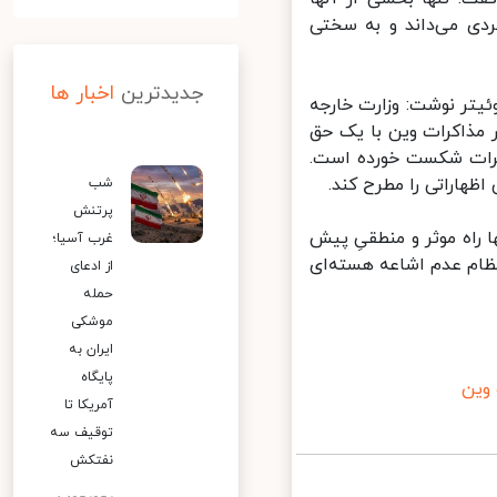
ی می‌داند و به سختی
جدیدترین
اخبار ها
یتر نوشت: وزارت خارجه
مذاکرات وین با یک حق
اکرات شکست خورده است.
هاراتی را مطرح کند.
شب
پرتنش
اه موثر و منطقیِ پیش
غرب آسیا؛
ظام عدم اشاعه هسته‌ای
از ادعای
حمله
موشکی
ایران به
پایگاه
ین
آمریکا تا
توقیف سه
نفتکش