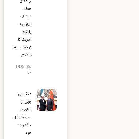
از ادعای
حمله
موشکی
ایران به
پایگاه
آمریکا تا
توقیف سه
نفتکش
1405/05/
07
وانگ یی:
چین از
ایران در
محافظت از
حاکمیت
خود