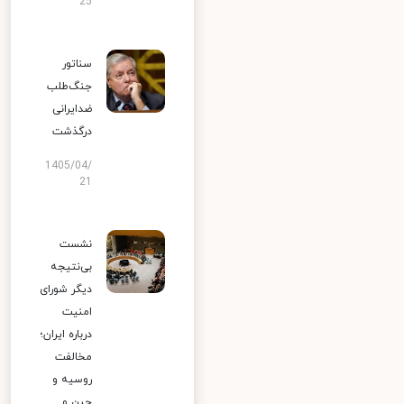
25
سناتور
جنگ‌طلب
ضدایرانی
درگذشت
1405/04/
21
نشست
بی‌نتیجه
دیگر شورای
امنیت
درباره ایران؛
مخالفت
روسیه و
چین و