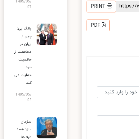
1405/05/
https:
PRINT
07
PDF
وانگ یی:
چین از
ایران در
محافظت از
حاکمیت
خود
حمایت می
کند
1405/05/
03
سازمان
ملل: همه
طرف‌ها