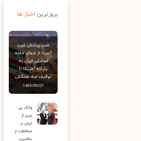
بروزترین
اخبار ها
شب پرتنش غرب
آسیا؛ از ادعای حمله
موشکی ایران به
پایگاه آمریکا تا
توقیف سه نفتکش
1405/05/07
وانگ یی:
چین از
ایران در
محافظت از
حاکمیت