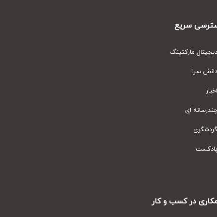
رسی سریع
یتال مارکتینگ
نش سرا
ار
رسانه ای
دشگری
دکست
ری در کسب و کار