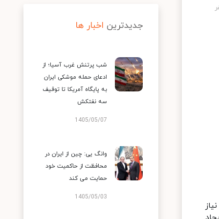
جدیدترین
اخبار ها
شب پرتنش غرب آسیا؛ از
ادعای حمله موشکی ایران
به پایگاه آمریکا تا توقیف
سه نفتکش
1405/05/07
وانگ یی: چین از ایران در
محافظت از حاکمیت خود
حمایت می کند
1405/05/03
یاز
جاد